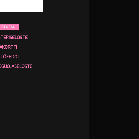
USTOSTA
STERISELOSTE
AKORTTI
TTÖEHDOT
OSUOJASELOSTE