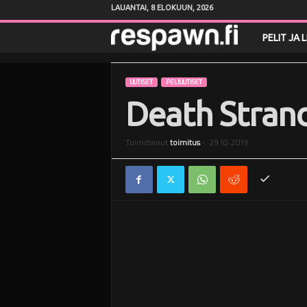
LAUANTAI, 8 ELOKUUN, 2026
R
PELIT JA 
e
UUTISET
PELIUUTISET
s
Death Strand
p
Toimittanut
toimitus
-
29.10.2019
a
w
n
.
f