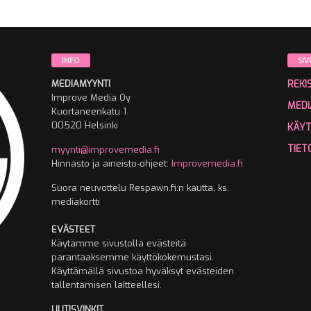
INFO
SIV
MEDIAMYYNTI
REKI
Improve Media Oy
MEDI
Kuortaneenkatu 1
00520 Helsinki
KÄY
TIET
myynti@improvemedia.fi
Hinnasto ja aineisto-ohjeet:
Improvemedia.fi
Suora neuvottelu Respawn.fi:n kautta, ks.
mediakortti
EVÄSTEET
Käytämme sivustolla evästeitä
parantaaksemme käyttökokemustasi.
Käyttämällä sivustoa hyväksyt evästeiden
tallentamisen laitteellesi.
UUTISVINKIT