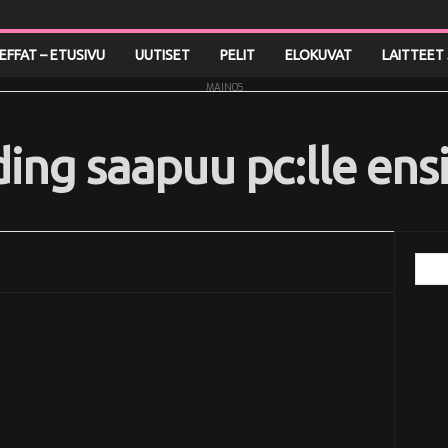
LEFFAT – ETUSIVU
UUTISET
PELIT
ELOKUVAT
LAITTEET 
MAINOS
ing saapuu pc:lle ens