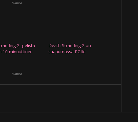
Mainos
randing 2 -pelistä
Death Stranding 2 on
iin 10 minuuttinen
saapumassa PC:lle
Mainos