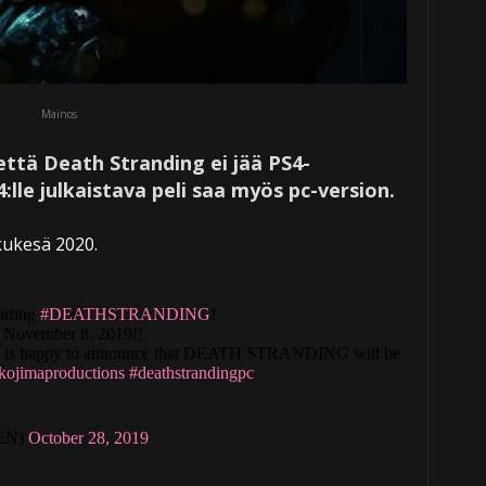
Mainos
että Death Stranding ei jää PS4-
:lle julkaistava peli saa myös pc-version.
kukesä 2020.
orting
#DEATHSTRANDING
!
November 8, 2019!!
s happy to announce that DEATH STRANDING will be
kojimaproductions
#deathstrandingpc
_EN)
October 28, 2019