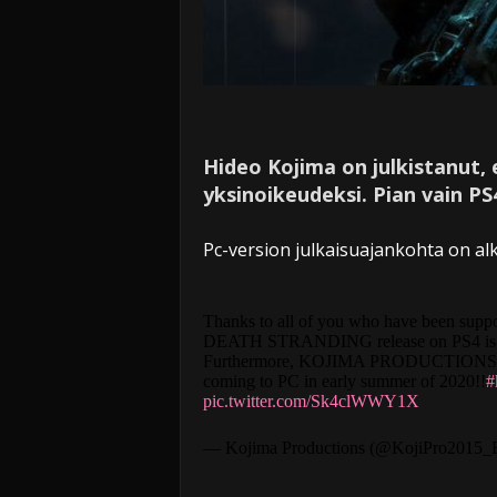
Hideo Kojima on julkistanut, 
yksinoikeudeksi. Pian vain PS4
Pc-version julkaisuajankohta on al
Thanks to all of you who have been supp
DEATH STRANDING release on PS4 is 
Furthermore, KOJIMA PRODUCTIONS i
coming to PC in early summer of 2020!!
#
pic.twitter.com/Sk4clWWY1X
— Kojima Productions (@KojiPro2015