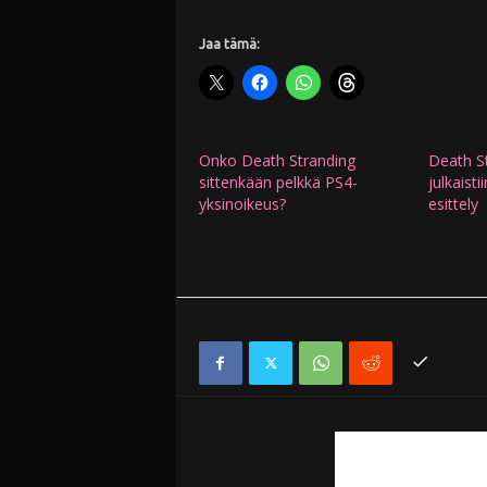
Jaa tämä:
Onko Death Stranding
Death St
sittenkään pelkkä PS4-
julkaist
yksinoikeus?
esittely