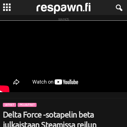
MAINOS
R
e
s
p
a
w
n
UUTISET
PELIUUTISET
.
Delta Force -sotapelin beta
f
julkaistaan Steamissa reilun