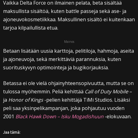
Vaikka Delta Force on ilmainen pelata, beta sisältää
maksullista sisältöä, kuten battle passeja sekä ase- ja
ajoneuvokosmetiikkaa. Maksullinen sisältö ei kuitenkaan
tarjoa kilpailullista etua.
Mainos
Betaan lisätään uusia karttoja, pelitiloja, hahmoja, aseita
ja ajoneuvoja, sekä merkittäviä parannuksia, kuten
suorituskyvyn optimointeja ja bugikorjauksia.
Betassa ei ole vielä ohjainyhteensopivuutta, mutta se on
tulossa myöhemmin. Peliä kehittää
Call of Duty Mobile
–
ja
Honor of Kings
-pelien kehittäjä TiMi Studios. Lisäksi
peli saa yksinpelikampanjan, joka pohjautuu vuoden
2001
Black Hawk Down – Isku Mogadishuun
-elokuvaan.
Jaa tämä: