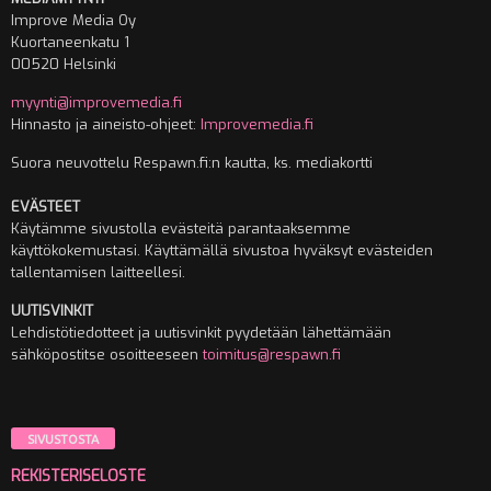
Improve Media Oy
Kuortaneenkatu 1
00520 Helsinki
myynti@improvemedia.fi
Hinnasto ja aineisto-ohjeet:
Improvemedia.fi
Suora neuvottelu Respawn.fi:n kautta, ks. mediakortti
EVÄSTEET
Käytämme sivustolla evästeitä parantaaksemme
käyttökokemustasi. Käyttämällä sivustoa hyväksyt evästeiden
tallentamisen laitteellesi.
UUTISVINKIT
Lehdistötiedotteet ja uutisvinkit pyydetään lähettämään
sähköpostitse osoitteeseen
toimitus@respawn.fi
SIVUSTOSTA
REKISTERISELOSTE