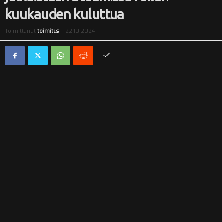
kuukauden kuluttua
i
Toimittanut
toimitus
-
22.10.2024