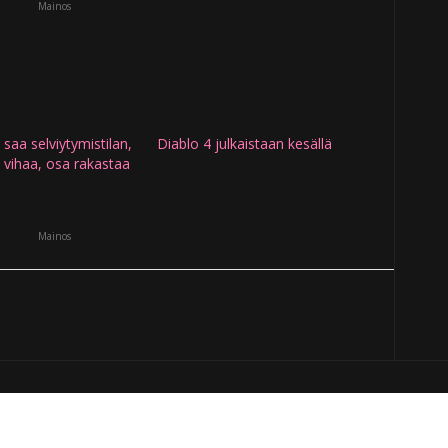
Mainos
 saa selviytymistilan,
Diablo 4 julkaistaan kesällä
 vihaa, osa rakastaa
Mainos