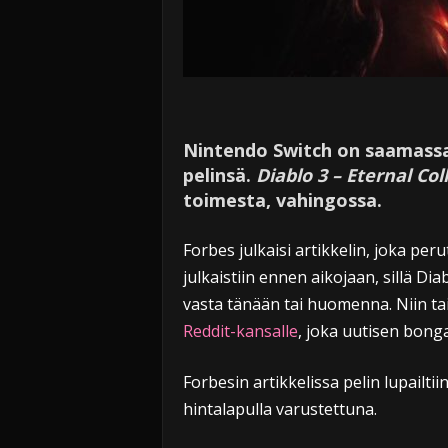
Nintendo Switch on saamass
pelinsä.
Diablo 3 – Eternal Col
toimesta, vahingossa.
Forbes julkaisi artikkelin, joka perut
julkaistiin ennen aikojaan, sillä Dia
vasta tänään tai huomenna. Niin tai 
Reddit-kansalle
, joka uutisen bonga
Forbesin artikkelissa pelin lupailt
hintalapulla varustettuna.