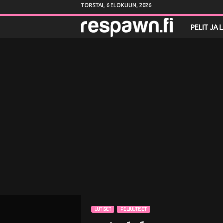
TORSTAI, 6 ELOKUUN, 2026
R
PELIT JA 
e
s
p
a
w
n
.
f
UUTISET
PELIUUTISET