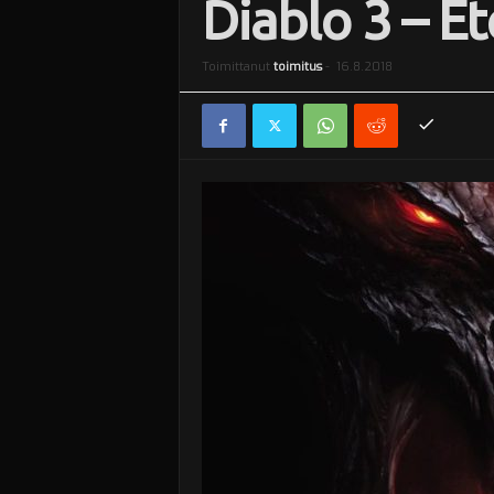
Diablo 3 – Et
i
Toimittanut
toimitus
-
16.8.2018