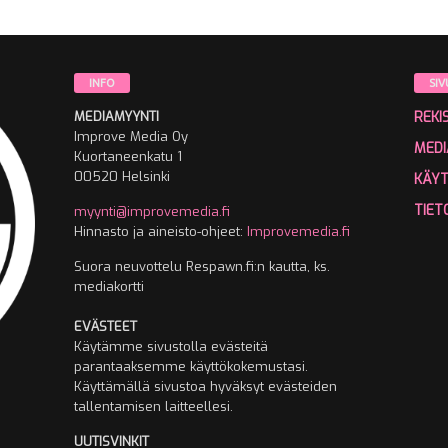
INFO
SIV
MEDIAMYYNTI
REKI
Improve Media Oy
MEDI
Kuortaneenkatu 1
00520 Helsinki
KÄY
TIET
myynti@improvemedia.fi
Hinnasto ja aineisto-ohjeet:
Improvemedia.fi
Suora neuvottelu Respawn.fi:n kautta, ks.
mediakortti
EVÄSTEET
Käytämme sivustolla evästeitä
parantaaksemme käyttökokemustasi.
Käyttämällä sivustoa hyväksyt evästeiden
tallentamisen laitteellesi.
UUTISVINKIT