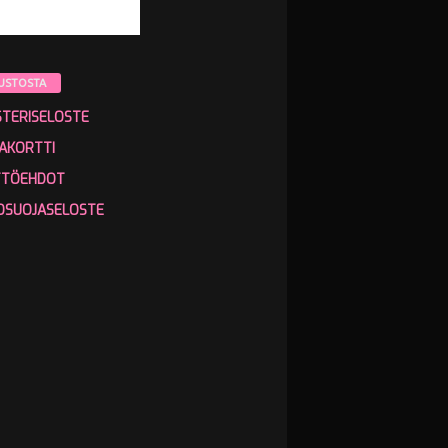
USTOSTA
STERISELOSTE
AKORTTI
TTÖEHDOT
OSUOJASELOSTE