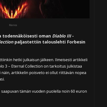
Mainos
a todennäköisesti oman
Diablo III
-
lection
paljastettiin talouslehti Forbesin
tiinkin hetki julkaisun jälkeen. Ilmeisesti artikkeli
blo 3 – Eternal Collection on tarkoitus julkistaa
näin, artikkelin poisveto ei ollut riittävän nopea
si.
iin saapuvan tämän vuoden puolella noin 60 euron