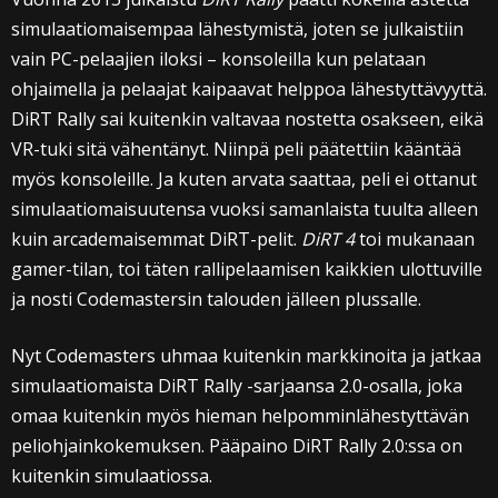
simulaatiomaisempaa lähestymistä, joten se julkaistiin
vain PC-pelaajien iloksi – konsoleilla kun pelataan
ohjaimella ja pelaajat kaipaavat helppoa lähestyttävyyttä.
DiRT Rally sai kuitenkin valtavaa nostetta osakseen, eikä
VR-tuki sitä vähentänyt. Niinpä peli päätettiin kääntää
myös konsoleille. Ja kuten arvata saattaa, peli ei ottanut
simulaatiomaisuutensa vuoksi samanlaista tuulta alleen
kuin arcademaisemmat DiRT-pelit.
DiRT 4
toi mukanaan
gamer-tilan, toi täten rallipelaamisen kaikkien ulottuville
ja nosti Codemastersin talouden jälleen plussalle.
Nyt Codemasters uhmaa kuitenkin markkinoita ja jatkaa
simulaatiomaista DiRT Rally -sarjaansa 2.0-osalla, joka
omaa kuitenkin myös hieman helpomminlähestyttävän
peliohjainkokemuksen. Pääpaino DiRT Rally 2.0:ssa on
kuitenkin simulaatiossa.