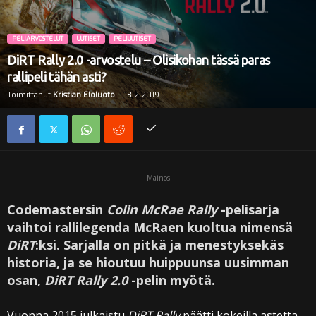
i
PELIARVOSTELUT
UUTISET
PELIUUTISET
DiRT Rally 2.0 -arvostelu – Olisikohan tässä paras
rallipeli tähän asti?
Toimittanut
Kristian Eloluoto
-
18.2.2019
Mainos
Codemastersin
Colin McRae Rally
-pelisarja
vaihtoi rallilegenda McRaen kuoltua nimensä
DiRT
:ksi. Sarjalla on pitkä ja menestyksekäs
historia, ja se hioutuu huippuunsa uusimman
osan,
DiRT Rally 2.0
-pelin myötä.
Vuonna 2015 julkaistu
DiRT Rally
päätti kokeilla astetta