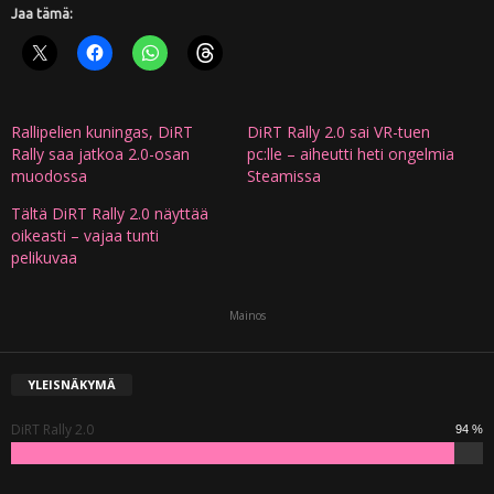
Jaa tämä:
Rallipelien kuningas, DiRT
DiRT Rally 2.0 sai VR-tuen
Rally saa jatkoa 2.0-osan
pc:lle – aiheutti heti ongelmia
muodossa
Steamissa
Tältä DiRT Rally 2.0 näyttää
oikeasti – vajaa tunti
pelikuvaa
Mainos
YLEISNÄKYMÄ
DiRT Rally 2.0
94 %