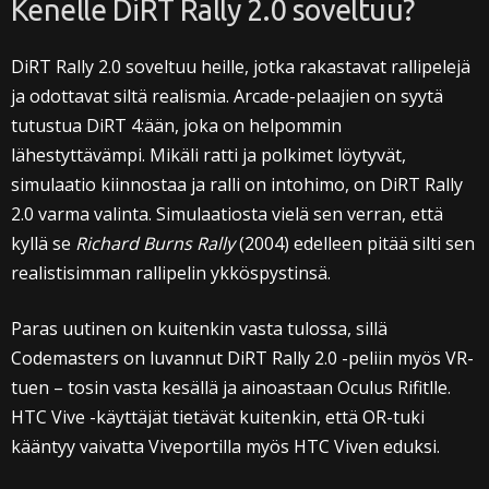
Kenelle DiRT Rally 2.0 soveltuu?
DiRT Rally 2.0 soveltuu heille, jotka rakastavat rallipelejä
ja odottavat siltä realismia. Arcade-pelaajien on syytä
tutustua DiRT 4:ään, joka on helpommin
lähestyttävämpi. Mikäli ratti ja polkimet löytyvät,
simulaatio kiinnostaa ja ralli on intohimo, on DiRT Rally
2.0 varma valinta. Simulaatiosta vielä sen verran, että
kyllä se
Richard Burns Rally
(2004) edelleen pitää silti sen
realistisimman rallipelin ykköspystinsä.
Paras uutinen on kuitenkin vasta tulossa, sillä
Codemasters on luvannut DiRT Rally 2.0 -peliin myös VR-
tuen – tosin vasta kesällä ja ainoastaan Oculus Rifitlle.
HTC Vive -käyttäjät tietävät kuitenkin, että OR-tuki
kääntyy vaivatta Viveportilla myös HTC Viven eduksi.