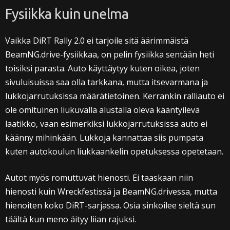
Fysiikka kuin unelma
Vaikka DiRT Rally 2.0 ei tarjoile sitä äärimmäistä
BeamNG.drive-fysiikkaa, on pelin fysiikka sentään heti
toisiksi parasta. Auto käyttäytyy kuten oikea, joten
sivuluisuissa saa olla tarkkana, mutta itsevarmana ja
lukkojarrutuksissa määrätietoinen. Kerrankin ralliauto ei
ole omituinen liukuvalla alustalla oleva kääntyilevä
laatikko, vaan esimerkiksi lukkojarrutuksissa auto ei
käänny mihinkään. Lukkoja kannattaa siis pumpata
kuten autokoulun liukkaankelin opetuksessa opetetaan.
Autot myös romuttuvat hienosti. Ei taaskaan niin
hienosti kuin Wreckfestissä ja BeamNG.drivessa, mutta
hienoiten koko DiRT-sarjassa. Osia sinkoilee sieltä sun
täältä kun meno äityy liian rajuksi.