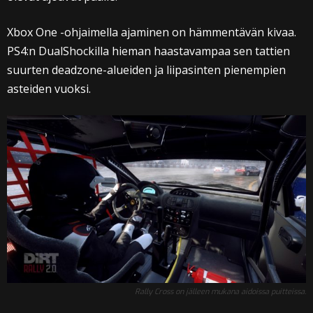
Xbox One -ohjaimella ajaminen on hämmentävän kivaa.
PS4:n DualShockilla hieman haastavampaa sen tattien
suurten deadzone-alueiden ja liipasinten pienempien
asteiden vuoksi.
Rally Cross on jälleen mukana aidoissa puitteissa.