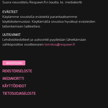
Suora neuvottelu Respawn.fi:n kautta, ks. mediakortti
EVÄSTEET
Käytämme sivustolla evästeitä parantaaksemme
käyttökokemustasi. Käyttämällä sivustoa hyväksyt evästeiden
tallentamisen laitteellesi.
UUTISVINKIT
Lehdistötiedotteet ja uutisvinkit pyydetään lähettämään
sähköpostitse osoitteeseen
toimitus@respawn.fi
SIVUSTOSTA
REKISTERISELOSTE
MEDIAKORTTI
KÄYTTÖEHDOT
TIETOSUOJASELOSTE