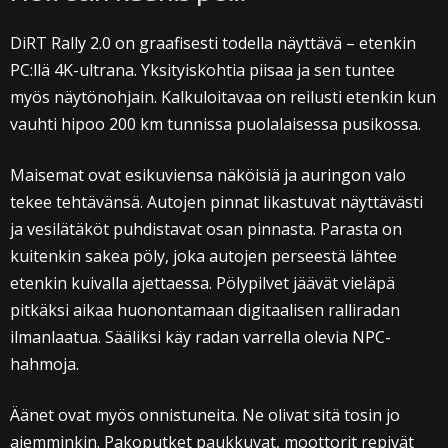
DiRT Rally 2.0 on graafisesti todella näyttävä – etenkin
PC:llä 4K-ultrana. Yksityiskohtia piisaa ja sen tuntee
myös näytönohjain. Kalkuloitavaa on reilusti etenkin kun
vauhti hipoo 200 km tunnissa puolalaisessa pusikossa.
Maisemat ovat esikuviensa näköisiä ja auringon valo
tekee tehtävänsä. Autojen pinnat likastuvat näyttävästi
ja vesilätäköt puhdistavat osan pinnasta. Parasta on
kuitenkin sakea pöly, joka autojen perseestä lähtee
etenkin kuivalla ajettaessa. Pölypilvet jäävät vieläpä
pitkäksi aikaa huonontamaan digitaalisen ralliradan
ilmanlaatua. Sääliksi käy radan varrella olevia NPC-
hahmoja.
Äänet ovat myös onnistuneita. Ne olivat sitä tosin jo
aiemminkin. Pakoputket paukkuvat, moottorit repivät