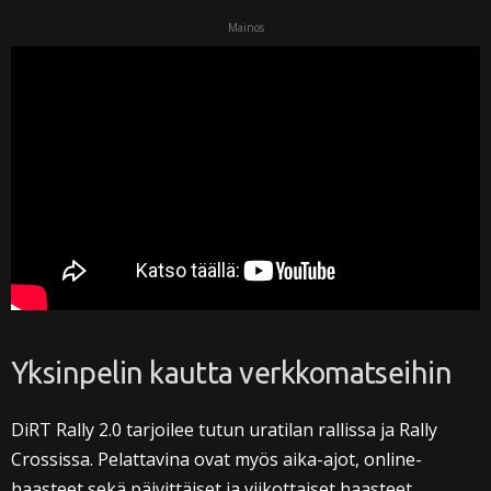
Mainos
Yksinpelin kautta verkkomatseihin
DiRT Rally 2.0 tarjoilee tutun uratilan rallissa ja Rally
Crossissa. Pelattavina ovat myös aika-ajot, online-
haasteet sekä päivittäiset ja viikottaiset haasteet.