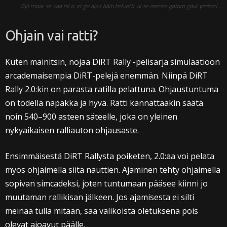
Gyl maar se vaa nii o, et go ajaa bäin helvetti, ni se menee gatom gaut ymbäri…
Ohjain vai ratti?
Kuten mainitsin, nojaa DiRT Rally -pelisarja simulaatioon
arcademaisempia DiRT-pelejä enemmän. Niinpä DiRT
Rally 2.0:kin on parasta ratilla pelattuna. Ohjaustuntuma
on todella napakka ja hyvä. Ratti kannattaakin säätä
noin 540–900 asteen säteelle, joka on yleinen
nykyaikaisen ralliauton ohjausaste.
Ensimmäisestä DiRT Rallysta poiketen, 2.0:aa voi pelata
myös ohjaimella siitä nauttien. Ajaminen tehty ohjaimella
sopivan simcadeksi, joten tuntumaan pääsee kiinni jo
muutaman rallikisan jälkeen. Jos ajamisesta ei silti
meinaa tulla mitään, saa valikoista oletuksena pois
olevat ajoavut päälle.