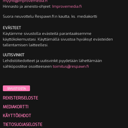
myynti@improvemedia.fi
Hinnasto ja aineisto-ohjeet:
Improvemedia.fi
Suora neuvottelu Respawn.fi:n kautta, ks. mediakortti
EVÄSTEET
Käytämme sivustolla evästeitä parantaaksemme
käyttökokemustasi. Käyttämällä sivustoa hyväksyt evästeiden
tallentamisen laitteellesi.
UUTISVINKIT
Lehdistötiedotteet ja uutisvinkit pyydetään lähettämään
sähköpostitse osoitteeseen
toimitus@respawn.fi
SIVUSTOSTA
REKISTERISELOSTE
MEDIAKORTTI
KÄYTTÖEHDOT
TIETOSUOJASELOSTE