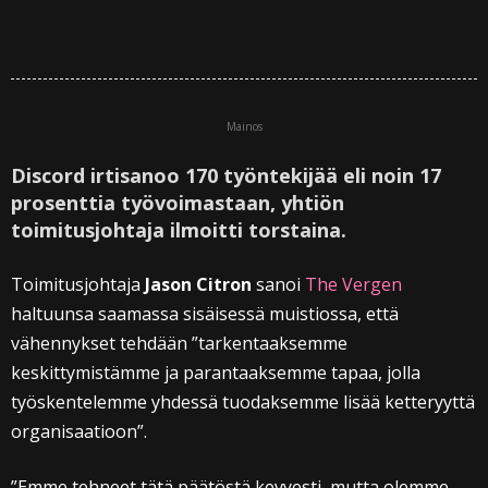
Mainos
Discord irtisanoo 170 työntekijää eli noin 17
prosenttia työvoimastaan, yhtiön
toimitusjohtaja ilmoitti torstaina.
Toimitusjohtaja
Jason Citron
sanoi
The Vergen
haltuunsa saamassa sisäisessä muistiossa, että
vähennykset tehdään ”tarkentaaksemme
keskittymistämme ja parantaaksemme tapaa, jolla
työskentelemme yhdessä tuodaksemme lisää ketteryyttä
organisaatioon”.
”Emme tehneet tätä päätöstä kevyesti, mutta olemme