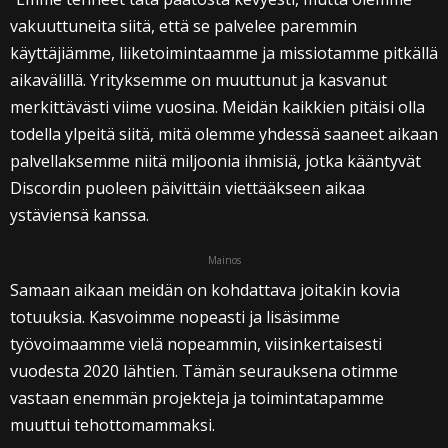
vakuuttuneita siitä, että se palvelee paremmin
käyttäjiämme, liiketoimintaamme ja missiotamme pitkällä
aikavälillä. Yrityksemme on muuttunut ja kasvanut
merkittävästi viime vuosina. Meidän kaikkien pitäisi olla
todella ylpeitä siitä, mitä olemme yhdessä saaneet aikaan
palvellaksemme niitä miljoonia ihmisiä, jotka kääntyvät
Discordin puoleen päivittäin viettääkseen aikaa
ystäviensä kanssa.
Mainos
Samaan aikaan meidän on kohdattava joitakin kovia
totuuksia. Kasvoimme nopeasti ja lisäsimme
työvoimaamme vielä nopeammin, viisinkertaisesti
vuodesta 2020 lähtien. Tämän seurauksena otimme
vastaan enemmän projekteja ja toimintatapamme
muuttui tehottomammaksi.