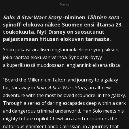
Mainos
Solo: A Star Wars Story
-niminen
Tähtien sota
-
spinoff-elokuva näkee Suomen ensi-iltansa 23.
toukokuuta. Nyt Disney on suosutunut
paljastamaan hitusen elokuvan tarinasta.
Yhtiö julkaisi virallisen englanninkielisen synopsiksen,
joka raottaa elokuvan verhoa. Synopsis löytyy
alkuperäisessä muodossaan, englanninkielisenä tästä:
“Board the Millennium Falcon and journey to a galaxy
far, far away in
Solo: A Star Wars Story
, an all-new
adventure with the most beloved scoundrel in the galaxy.
Through a series of daring escapades deep within a dark
and dangerous criminal underworld, Han Solo meets his
mighty future copilot Chewbacca and encounters the
notorious gambler Lando Calrissian, in a journey that