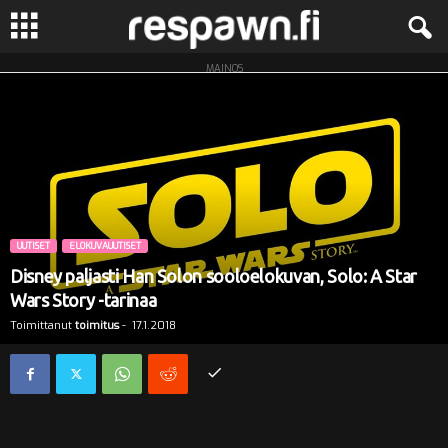
MAINOS
R
e
s
p
UUTISET
ELOKUVAUUTISET
a
Disney paljasti Han Solon sooloelokuvan, Solo: A Star
w
Wars Story -tarinaa
Toimittanut
toimitus
-
17.1.2018
n
.
f