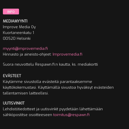
INFO
MEDIAMYYNTI
Improve Media Oy
Kuortaneenkatu 1
00520 Helsinki
myynti@improvemedia.fi
Hinnasto ja aineisto-ohjeet:
Improvemedia.fi
Suora neuvottelu Respawn.fi:n kautta, ks. mediakortti
EVÄSTEET
Käytämme sivustolla evästeitä parantaaksemme
käyttökokemustasi. Käyttämällä sivustoa hyväksyt evästeiden
tallentamisen laitteellesi.
UUTISVINKIT
Lehdistötiedotteet ja uutisvinkit pyydetään lähettämään
sähköpostitse osoitteeseen
toimitus@respawn.fi