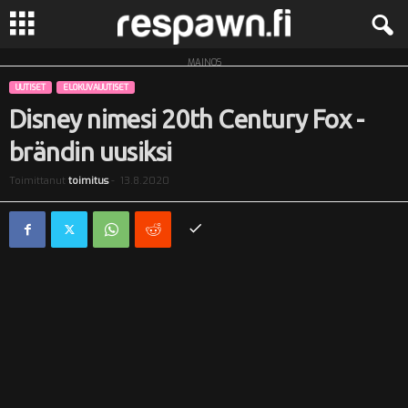
MAINOS
R
UUTISET
ELOKUVAUUTISET
e
Disney nimesi 20th Century Fox -
brändin uusiksi
s
Toimittanut
toimitus
-
13.8.2020
p
a
w
n
.
f