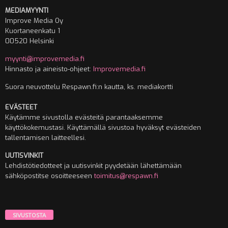
MEDIAMYYNTI
Improve Media Oy
Kuortaneenkatu 1
00520 Helsinki
myynti@improvemedia.fi
Hinnasto ja aineisto-ohjeet:
Improvemedia.fi
Suora neuvottelu Respawn.fi:n kautta, ks. mediakortti
EVÄSTEET
Käytämme sivustolla evästeitä parantaaksemme
käyttökokemustasi. Käyttämällä sivustoa hyväksyt evästeiden
tallentamisen laitteellesi.
UUTISVINKIT
Lehdistötiedotteet ja uutisvinkit pyydetään lähettämään
sähköpostitse osoitteeseen
toimitus@respawn.fi
SIVUSTOSTA