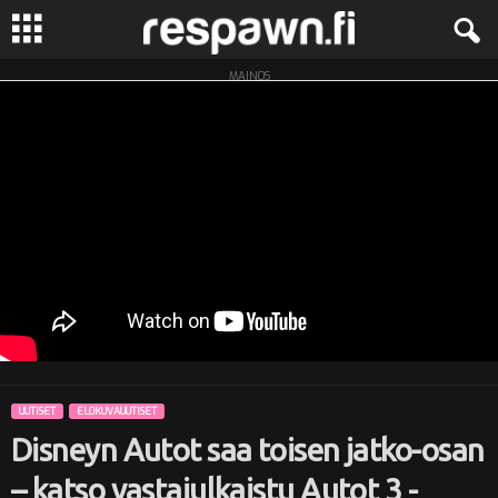
MAINOS
R
e
s
p
a
w
n
UUTISET
ELOKUVAUUTISET
.
Disneyn Autot saa toisen jatko-osan
f
– katso vastajulkaistu Autot 3 -