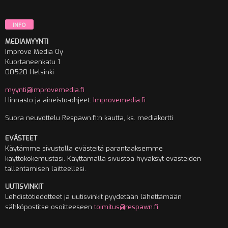
INFO
MEDIAMYYNTI
Improve Media Oy
Kuortaneenkatu 1
00520 Helsinki
myynti@improvemedia.fi
Hinnasto ja aineisto-ohjeet:
Improvemedia.fi
Suora neuvottelu Respawn.fi:n kautta, ks. mediakortti
EVÄSTEET
Käytämme sivustolla evästeitä parantaaksemme
käyttökokemustasi. Käyttämällä sivustoa hyväksyt evästeiden
tallentamisen laitteellesi.
UUTISVINKIT
Lehdistötiedotteet ja uutisvinkit pyydetään lähettämään
sähköpostitse osoitteeseen
toimitus@respawn.fi