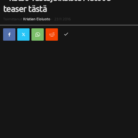
teaser tästä
i
Toimittanut
Kristian Eloluoto
-
23.11.2016