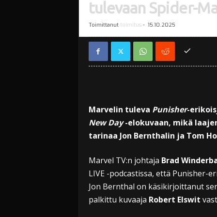
tulevaan Spider-M
Toimittanut
toimitus
-
15.10.2025
Marvelin tuleva
Punisher
-erikoi
New Day
-elokuvaan, mikä laaje
tarinaa Jon Bernthalin ja Tom Hol
Marvel TV:n johtaja
Brad Winderb
LIVE -podcastissa, että Punisher-eri
Jon Bernthal on käsikirjoittanut s
palkittu kuvaaja
Robert Elswit
vast