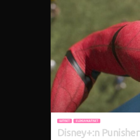
i
UUTISET
ELOKUVAUUTISET
Disney+:n Punisher