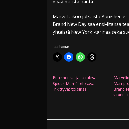
enää muista häntä.
Marvel aikoo julkaista Punisher-er
Brand New Day saa ensi-iltansa tea
yhteistä New York -tarinaa sekä su
Jaa tämä:
Punisher-sarja ja tuleva
Marvelin
Spider-Man 4 -elokuva
Man-proj
linkittyvät toisiinsa
Brand N
saanut t