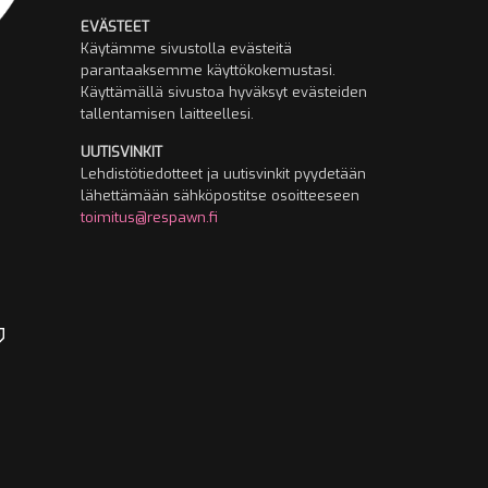
EVÄSTEET
Käytämme sivustolla evästeitä
parantaaksemme käyttökokemustasi.
Käyttämällä sivustoa hyväksyt evästeiden
tallentamisen laitteellesi.
UUTISVINKIT
Lehdistötiedotteet ja uutisvinkit pyydetään
lähettämään sähköpostitse osoitteeseen
toimitus@respawn.fi