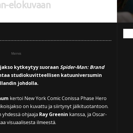
an-elokuvaan
Mainos
sjakso kytkeytyy suoraan
Spider-Man: Brand
ntaa studiokuvitteellisen katuuniversumin
landin johdolla.
aum
kertoi New York Comic Conissa Phase Hero
koisjakso on kuvattu ja siirtynyt jälkituotantoon.
en yhdessä ohjaaja
Ray Greenin
kanssa, ja Oscar-
aa visuaalisesta ilmeestä.