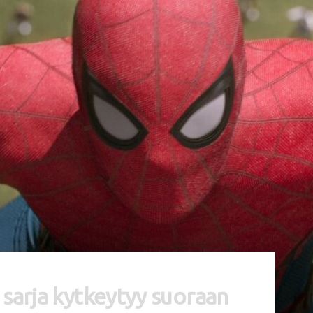
 sarja kytkeytyy suoraan