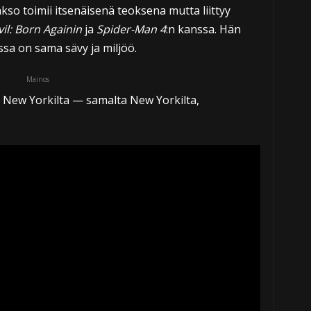
kso toimii itsenäisenä teoksena mutta liittyy
il: Born Againin
ja
Spider-Man 4
:n kanssa. Hän
sa on sama sävy ja miljöö.
Mainos
New Yorkilta — samalta New Yorkilta,