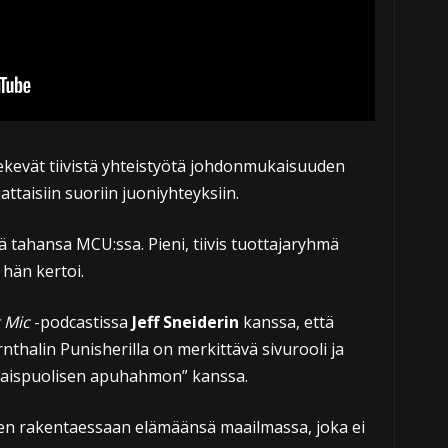
 tekevät tiivistä yhteistyötä johdonmukaisuuden
attaisiin suoriin juoniyhteyksiin.
ä tahansa MCU:ssa. Pieni, tiivis tuottajaryhmä
 hän kertoi.
 Mic
-podcastissa
Jeff Sneiderin
kanssa, että
halin Punisherilla on merkittävä sivurooli ja
aispuolisen apuhahmon” kanssa.
en rakentaessaan elämäänsä maailmassa, joka ei