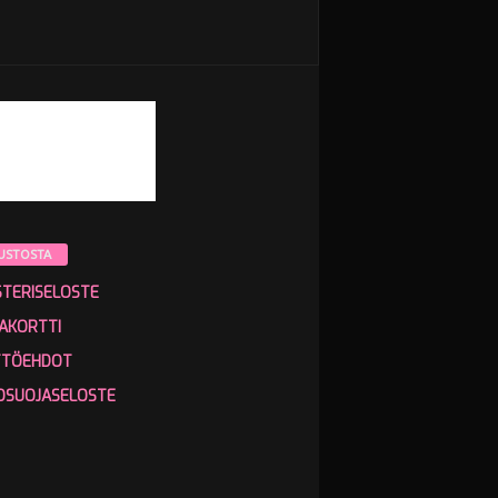
USTOSTA
STERISELOSTE
AKORTTI
TTÖEHDOT
OSUOJASELOSTE