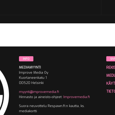
INFO
SIV
MEDIAMYYNTI
REKI
Improve Media Oy
MEDI
Kuortaneenkatu 1
00520 Helsinki
KÄY
TIET
myynti@improvemedia.fi
Hinnasto ja aineisto-ohjeet:
Improvemedia.fi
Suora neuvottelu Respawn.fi:n kautta, ks.
mediakortti