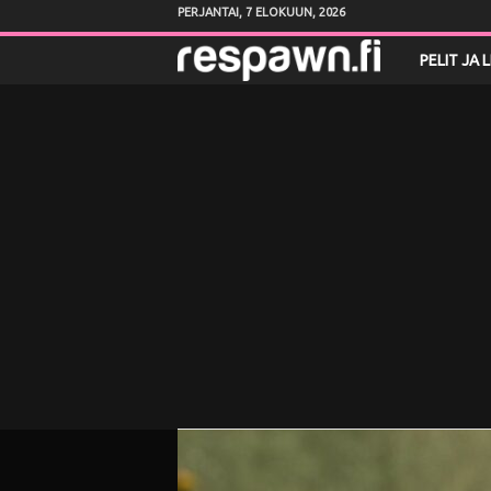
PERJANTAI, 7 ELOKUUN, 2026
R
PELIT JA 
e
s
p
a
w
n
.
f