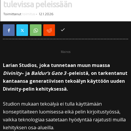
tulevissa peleissään
Toimittanut
toimitus
-
12.1.2026
Mainos
Larian Studios, joka tunnetaan muun muassa
Divinity
– ja
Baldur’s Gate 3
-peleistä, on tarkentanut
kantaansa generatiivisen tekoälyn käyttöön uuden
Divinity-pelin kehityksessä.
Studion mukaan tekoälyä ei tulla käyttämään
konseptitaiteen luomisessa eikä pelin kirjoitustyössä,
vaikka teknologiaa saatetaan hyödyntää rajatusti muilla
kehityksen osa-alueilla.