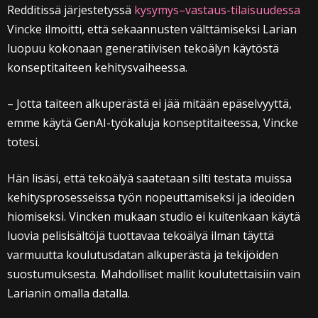
Redditissä järjestetyssä
kysymys–vastaus-tilaisuudessa
Vincke ilmoitti, että sekaannusten välttämiseksi Larian
luopuu kokonaan generatiivisen tekoälyn käytöstä
konseptitaiteen kehitysvaiheessa.
– Jotta taiteen alkuperästä ei jää mitään epäselvyyttä,
emme käytä GenAI-työkaluja konseptitaiteessa, Vincke
totesi.
Hän lisäsi, että tekoälyä saatetaan silti testata muissa
kehitysprosesseissa työn nopeuttamiseksi ja ideoiden
hiomiseksi. Vincken mukaan studio ei kuitenkaan käytä
luovia pelisisältöjä tuottavaa tekoälyä ilman täyttä
varmuutta koulutusdatan alkuperästä ja tekijöiden
suostumuksesta. Mahdolliset mallit koulutettaisiin vain
Larianin omalla datalla.