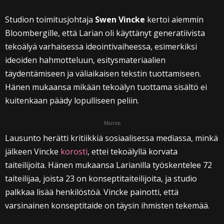
Studion toimitusjohtaja
Swen Vincke
kertoi aiemmin
Bloombergille, että Larian oli käyttänyt generatiivista
tekoälyä varhaisessa ideointivaiheessa, esimerkiksi
ideoiden hahmotteluun, esitysmateriaalien
täydentämiseen ja väliaikaisen tekstin tuottamiseen.
Hänen mukaansa mikään tekoälyn tuottama sisältö ei
kuitenkaan päädy lopulliseen peliin.
Mainos
Lausunto herätti kritiikkiä sosiaalisessa mediassa, minkä
jälkeen Vincke
korosti
, ettei tekoälyllä korvata
taiteilijoita. Hänen mukaansa Larianilla työskentelee 72
taiteilijaa, joista 23 on konseptitaiteilijoita, ja studio
palkkaa lisää henkilöstöä. Vincke painotti, että
varsinainen konseptitaide on täysin ihmisten tekemää.