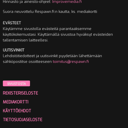
Hinnasto ja aineisto-ohjeet:
Improvemedia.fi
Suora neuvottelu Respawn.fi:n kautta, ks. mediakortti
EVÄSTEET
Käytämme sivustolla evästeitä parantaaksemme
käyttökokemustasi. Käyttämällä sivustoa hyväksyt evästeiden
tallentamisen laitteellesi.
UUTISVINKIT
Lehdistötiedotteet ja uutisvinkit pyydetään lähettämään
sähköpostitse osoitteeseen
toimitus@respawn.fi
SIVUSTOSTA
REKISTERISELOSTE
MEDIAKORTTI
KÄYTTÖEHDOT
TIETOSUOJASELOSTE