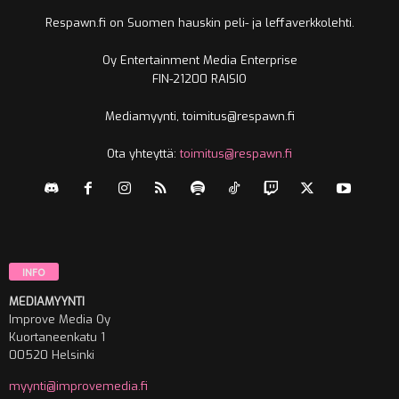
Respawn.fi on Suomen hauskin peli- ja leffaverkkolehti.
Oy Entertainment Media Enterprise
FIN-21200 RAISIO
Mediamyynti, toimitus@respawn.fi
Ota yhteyttä:
toimitus@respawn.fi
INFO
MEDIAMYYNTI
Improve Media Oy
Kuortaneenkatu 1
00520 Helsinki
myynti@improvemedia.fi