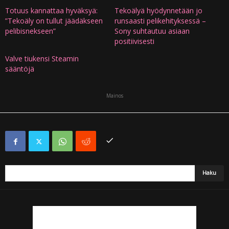
Totuus kannattaa hyväksyä:
Tekoälyä hyödynnetään jo
”Tekoäly on tullut jäädäkseen
runsaasti pelikehityksessä –
pelibisnekseen”
Sony suhtautuu asiaan
positiivisesti
Valve tiukensi Steamin
sääntöjä
Mainos