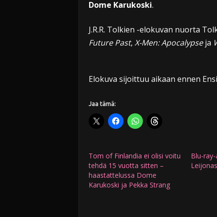
Dome Karukoski
.
J.R.R. Tolkien -elokuvan nuorta Tol
Future Past
,
X-Men: Apocalypse
ja
Elokuva sijoittuu aikaan ennen En
Jaa tämä:
Tom of Finlandia ei olisi voitu
Blu-ray-
tehdä 15 vuotta sitten –
Leijona
haastattelussa Dome
Karukoski ja Pekka Strang