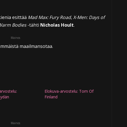
kienia esittää
Mad Max: Fury Road
,
X-Men: Days of
Warm Bodies
-tähti
Nicholas Hoult
.
Mainos
simmäistä maailmansotaa.
arvostelu:
Elokuva-arvostelu: Tom Of
sydän
Finland
Mainos