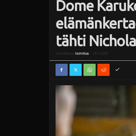
Dome Karukos
i
elämänkerta
tähti Nichol
Toimittanut
toimitus
-
26.7.2017