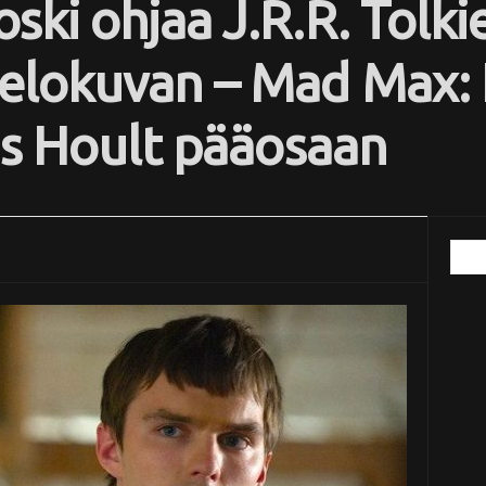
ki ohjaa J.R.R. Tolki
elokuvan – Mad Max: 
as Hoult pääosaan