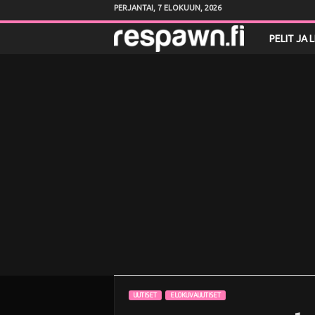
PERJANTAI, 7 ELOKUUN, 2026
R
PELIT JA 
e
s
p
a
w
n
.
f
UUTISET
ELOKUVAUUTISET