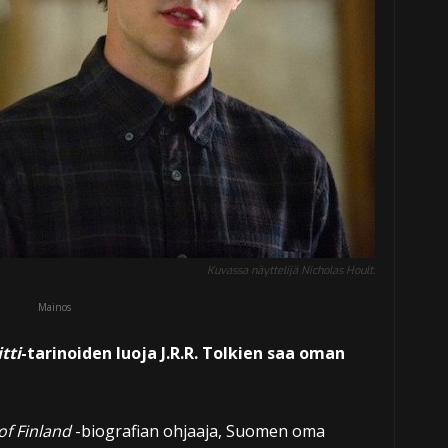
Kuvassa näyttelijä Nicholas Hoult.
Mainos
tti
-tarinoiden luoja J.R.R. Tolkien saa oman
f Finland
-biografian ohjaaja, Suomen oma