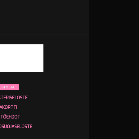
USTOSTA
STERISELOSTE
AKORTTI
TTÖEHDOT
OSUOJASELOSTE