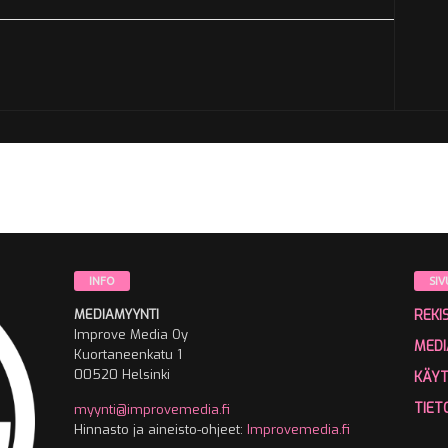
INFO
SIV
MEDIAMYYNTI
REKI
Improve Media Oy
MEDI
Kuortaneenkatu 1
00520 Helsinki
KÄY
TIET
myynti@improvemedia.fi
Hinnasto ja aineisto-ohjeet:
Improvemedia.fi