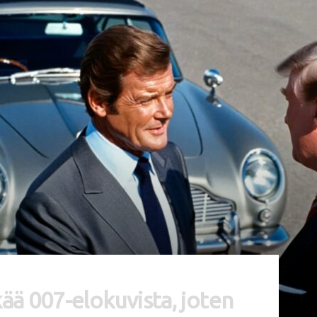
ä 007-elokuvista, joten