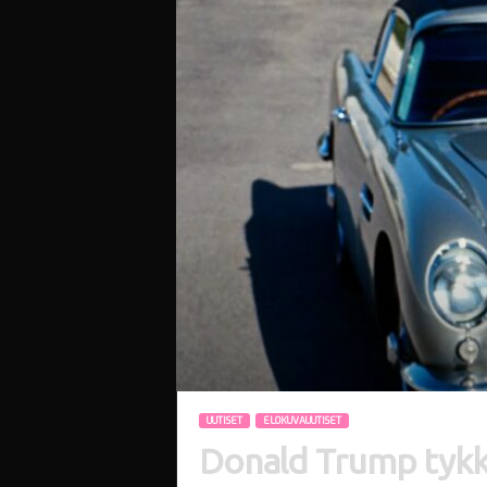
i
UUTISET
ELOKUVAUUTISET
Donald Trump tykkä