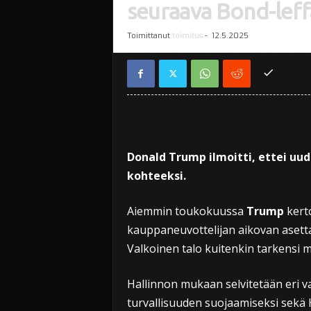
seuraava Bond-leffa
Toimittanut
toimitus
-
12.5.2025
Donald Trump ilmoitti, ettei uud
kohteeksi.
Aiemmin toukokuussa
Trump
kerto
kauppaneuvottelijan aikovan asettaa 
Valkoinen talo kuitenkin tarkensi m
Hallinnon mukaan selvitetään eri va
turvallisuuden suojaamiseksi sekä 