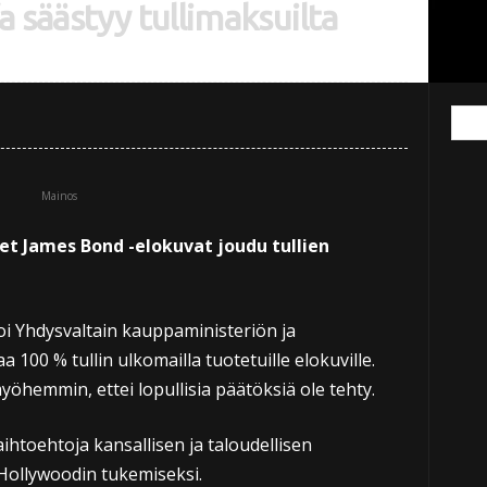
 säästyy tullimaksuilta
Mainos
et James Bond -elokuvat joudu tullien
i Yhdysvaltain kauppaministeriön ja
100 % tullin ulkomailla tuotetuille elokuville.
yöhemmin, ettei lopullisia päätöksiä ole tehty.
ihtoehtoja kansallisen ja taloudellisen
Hollywoodin tukemiseksi.