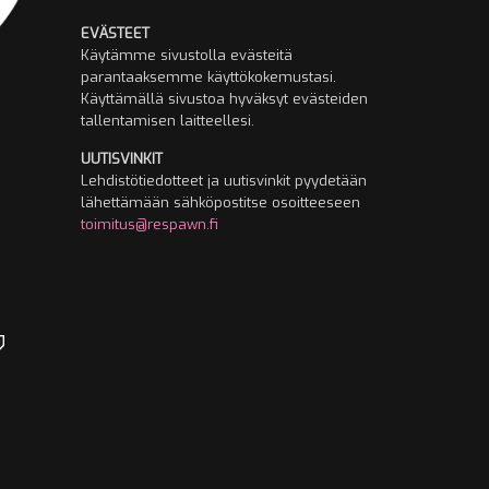
EVÄSTEET
Käytämme sivustolla evästeitä
parantaaksemme käyttökokemustasi.
Käyttämällä sivustoa hyväksyt evästeiden
tallentamisen laitteellesi.
UUTISVINKIT
Lehdistötiedotteet ja uutisvinkit pyydetään
lähettämään sähköpostitse osoitteeseen
toimitus@respawn.fi