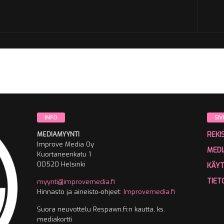
INFO
SIV
MEDIAMYYNTI
REKI
Improve Media Oy
MEDI
Kuortaneenkatu 1
00520 Helsinki
KÄY
TIET
myynti@improvemedia.fi
Hinnasto ja aineisto-ohjeet:
Improvemedia.fi
Suora neuvottelu Respawn.fi:n kautta, ks.
mediakortti