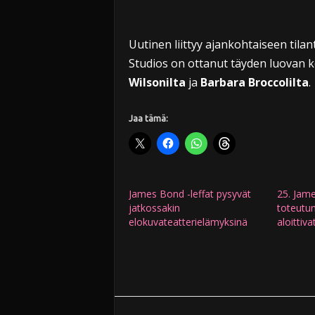
Uutinen liittyy ajankohtaiseen ti
Studios on ottanut täyden luovan 
Wilsonilta
ja
Barbara Broccolilta
.
Jaa tämä:
James Bond -leffat pysyvät
25. Jam
jatkossakin
toteutun
elokuvateatterielämyksinä
aloittiv