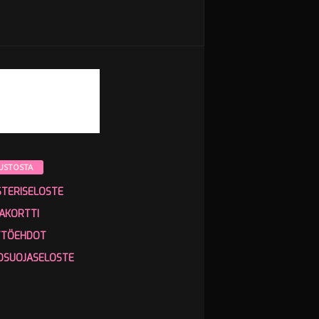
USTOSTA
STERISELOSTE
AKORTTI
TTÖEHDOT
OSUOJASELOSTE