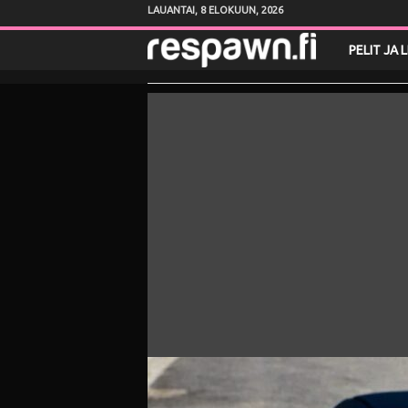
LAUANTAI, 8 ELOKUUN, 2026
R
PELIT JA 
e
s
p
a
w
n
.
f