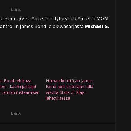
Mainos
lanteeseen, jossa Amazonin tytäryhtiö Amazon MGM
kontrollin James Bond -elokuvasarjasta
Michael G.
es Bond -elokuva
Hitman-kehittäjän James
ee – käsikirjoittajat
Bond -peli esitellään tällä
at tarinan rustaamisen
viikolla State of Play -
lähetyksessä
Mainos