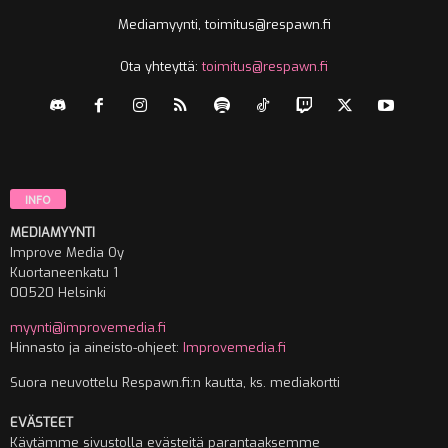
Mediamyynti, toimitus@respawn.fi
Ota yhteyttä:
toimitus@respawn.fi
INFO
MEDIAMYYNTI
Improve Media Oy
Kuortaneenkatu 1
00520 Helsinki
myynti@improvemedia.fi
Hinnasto ja aineisto-ohjeet:
Improvemedia.fi
Suora neuvottelu Respawn.fi:n kautta, ks. mediakortti
EVÄSTEET
Käytämme sivustolla evästeitä parantaaksemme