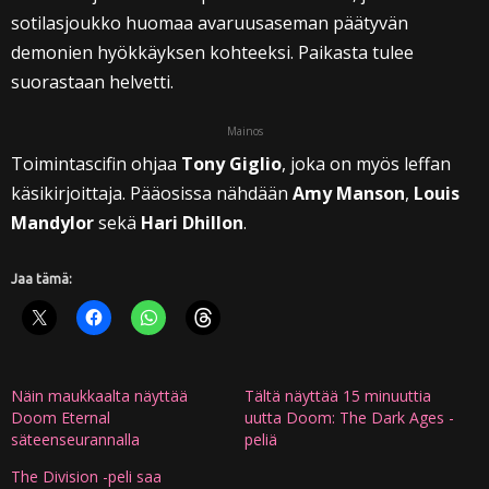
sotilasjoukko huomaa avaruusaseman päätyvän
demonien hyökkäyksen kohteeksi. Paikasta tulee
suorastaan helvetti.
Mainos
Toimintascifin ohjaa
Tony Giglio
, joka on myös leffan
käsikirjoittaja. Pääosissa nähdään
Amy Manson
,
Louis
Mandylor
sekä
Hari Dhillon
.
Jaa tämä:
Näin maukkaalta näyttää
Tältä näyttää 15 minuuttia
Doom Eternal
uutta Doom: The Dark Ages -
säteenseurannalla
peliä
The Division -peli saa