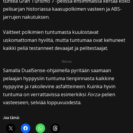
tuntea Gran Turismo 7 -pelissä ensimmäistä kertaa koko
pelisarjan historiassa kaasupolkimen vasteen ja ABS-
jarrujen nakutuksen.
Väitteet polkimien tuntumasta kuulostavat
uskomattoman hyviltä, mutta tuntumaa ovat kehuneet
kaikki peliä testanneet devaajat ja pelitestaajat.
Mainos
Samalla DualSense-ohjaimella pyritään saamaan
pelaajan hyppysiin tuntuma tienpinnasta kaikkine
nyppyine ja rakoilevine asfaltteineen. Kuinka hyvin
tuntuma on verrattavissa esimerkiksi
Forza
-pelien
vasteeseen, selviää loppuvuodesta.
Jaa tämä: