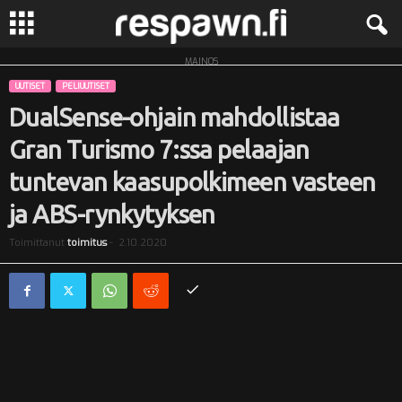
MAINOS
R
UUTISET
PELIUUTISET
e
DualSense-ohjain mahdollistaa
Gran Turismo 7:ssa pelaajan
s
tuntevan kaasupolkimeen vasteen
p
ja ABS-rynkytyksen
a
Toimittanut
toimitus
-
2.10.2020
w
n
.
f