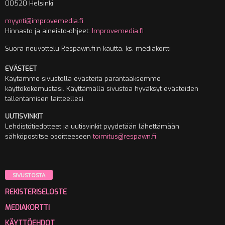
00520 Helsinki
myynti@improvemedia.fi
Hinnasto ja aineisto-ohjeet:
Improvemedia.fi
Suora neuvottelu Respawn.fi:n kautta, ks. mediakortti
EVÄSTEET
Käytämme sivustolla evästeitä parantaaksemme
käyttökokemustasi. Käyttämällä sivustoa hyväksyt evästeiden
tallentamisen laitteellesi.
UUTISVINKIT
Lehdistötiedotteet ja uutisvinkit pyydetään lähettämään
sähköpostitse osoitteeseen
toimitus@respawn.fi
SIVUSTOSTA
REKISTERISELOSTE
MEDIAKORTTI
KÄYTTÖEHDOT