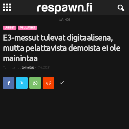
MAINOS
R
UUTISET
PELIUUTISET
e
E3-messut tulevat digitaalisena,
mutta pelattavista demoista ei ole
s
mainintaa
p
Toimittanut
toimitus
-
7.4.2021
a
w
n
.
f