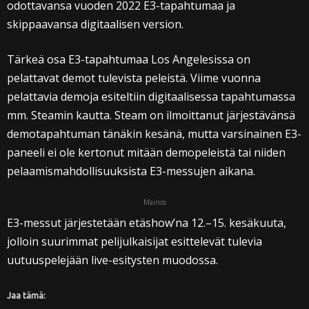
odottavansa vuoden 2022 E3-tapahtumaa ja
skippaavansa digitaalisen version.
Tärkeä osa E3-tapahtumaa Los Angelesissa on
pelattavat demot tulevista peleistä. Viime vuonna
pelattavia demoja esiteltiin digitaalisessa tapahtumassa
mm. Steamin kautta. Steam on ilmoittanut järjestävänsä
demotapahtuman tänäkin kesänä, mutta varsinainen E3-
paneeli ei ole kertonut mitään demopeleistä tai niiden
pelaamismahdollisuuksista E3-messujen aikana.
Mainos
E3-messut järjestetään etäshow’na 12.–15. kesäkuuta,
jolloin suurimmat pelijulkaisijat esittelevät tulevia
uutuuspelejään live-esitysten muodossa.
Jaa tämä: