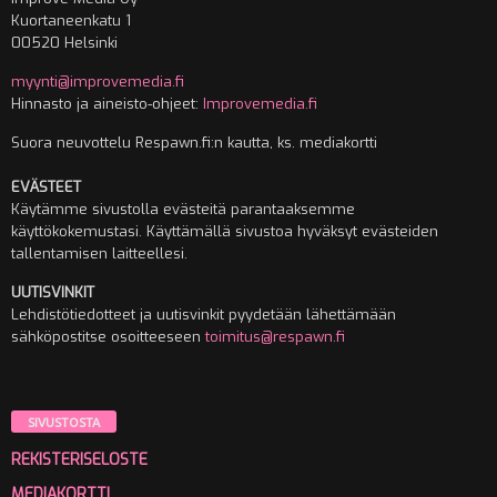
Kuortaneenkatu 1
00520 Helsinki
myynti@improvemedia.fi
Hinnasto ja aineisto-ohjeet:
Improvemedia.fi
Suora neuvottelu Respawn.fi:n kautta, ks. mediakortti
EVÄSTEET
Käytämme sivustolla evästeitä parantaaksemme
käyttökokemustasi. Käyttämällä sivustoa hyväksyt evästeiden
tallentamisen laitteellesi.
UUTISVINKIT
Lehdistötiedotteet ja uutisvinkit pyydetään lähettämään
sähköpostitse osoitteeseen
toimitus@respawn.fi
SIVUSTOSTA
REKISTERISELOSTE
MEDIAKORTTI