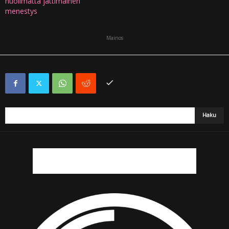
huolimatta jättimäinen
menestys
Mainos