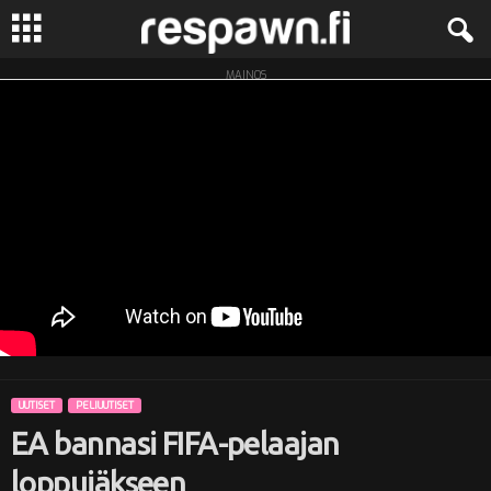
MAINOS
R
e
s
p
a
w
n
UUTISET
PELIUUTISET
.
EA bannasi FIFA-pelaajan
f
loppuiäkseen