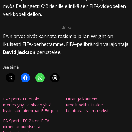
myös EA langetti O’Brienille elinikäisen FIFA-videopelien
verkkopelikiellon.
Mainos
EA:n arvot eivät kannata rasismia ja Ian Wright on
ikuisesti FIFA-perhettämme, FIFA-pelibrändin varajohtaja
David Jackson
perustelee.
Jaa tämä:
EA Sports FC ei ole
Uusin ja kaunein
menestynyt lainkaan yhtä
urheilupelihitti tulee
hyvin kuin aiemmat FIFA-pelit
ladattavaksi ilmaiseksi
EA Sports FC 24 on FIFA-
nimen uupumisesta