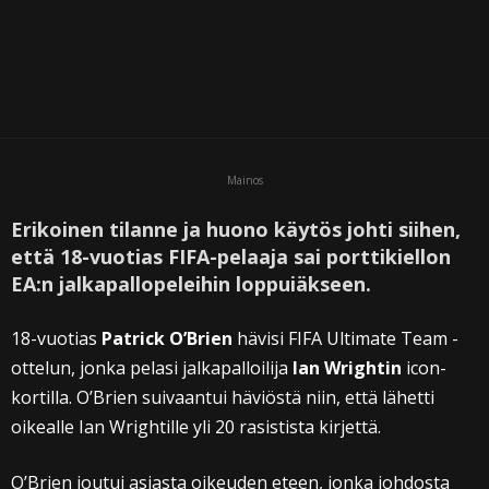
Mainos
Erikoinen tilanne ja huono käytös johti siihen,
että 18-vuotias FIFA-pelaaja sai porttikiellon
EA:n jalkapallopeleihin loppuiäkseen.
18-vuotias
Patrick O’Brien
hävisi FIFA Ultimate Team -
ottelun, jonka pelasi jalkapalloilija
Ian Wrightin
icon-
kortilla. O’Brien suivaantui häviöstä niin, että lähetti
oikealle Ian Wrightille yli 20 rasistista kirjettä.
O’Brien joutui asiasta oikeuden eteen, jonka johdosta