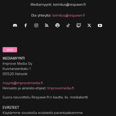
Mediamyynti, toimitus@respawn.fi
Ota yhteyttä:
toimitus@respawn.fi
INFO
MEDIAMYYNTI
Improve Media Oy
Kuortaneenkatu 1
00520 Helsinki
myynti@improvemedia.fi
Hinnasto ja aineisto-ohjeet:
Improvemedia.fi
Suora neuvottelu Respawn.fi:n kautta, ks. mediakortti
EVÄSTEET
Käytämme sivustolla evästeitä parantaaksemme