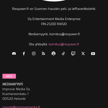
Respawn.fi on Suomen hauskin peli- ja leffaverkkolehti.
Oy Entertainment Media Enterprise
FIN-21200 RAISIO
Mediamyynti, toimitus@respawn.fi
Ota yhteyttä:
toimitus@respawn.fi
INFO
MEDIAMYYNTI
Improve Media Oy
Kuortaneenkatu 1
00520 Helsinki
myynti@improvemedia.fi