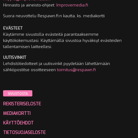
Hinnasto ja aineisto-ohjeet:
Improvemedia.fi
Suora neuvottelu Respawn.fi:n kautta, ks. mediakortti
EVÄSTEET
Käytämme sivustolla evästeitä parantaaksemme
käyttökokemustasi. Käyttämällä sivustoa hyväksyt evästeiden
tallentamisen laitteellesi.
UUTISVINKIT
Lehdistötiedotteet ja uutisvinkit pyydetään lähettämään
sähköpostitse osoitteeseen
toimitus@respawn.fi
SIVUSTOSTA
REKISTERISELOSTE
MEDIAKORTTI
KÄYTTÖEHDOT
TIETOSUOJASELOSTE