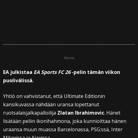
Mainos
EA julkistaa
EA Sports FC 26
-pelin tämän viikon
puolivälissä.
Yhtiö on vahvistanut, että Ultimate Editionin
kansikuvassa nähdään uransa lopettanut
ruotsalaisjalkapalloilija
Zlatan Ibrahimovic
. Hänet
lisätään peliin ikonihahmona, joka kunnioittaa hänen
uraansa muun muassa Barcelonassa, PSG:ssä, Inter
Milanissa ja Ajaxissa.