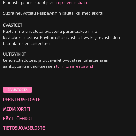
Hinnasto ja aineisto-ohjeet:
Improvemedia.fi
Suora neuvottelu Respawn.fi:n kautta, ks. mediakortti
EVÄSTEET
Käytämme sivustolla evästeitä parantaaksemme
käyttökokemustasi. Käyttämällä sivustoa hyväksyt evästeiden
tallentamisen laitteellesi.
UUTISVINKIT
Lehdistötiedotteet ja uutisvinkit pyydetään lähettämään
sähköpostitse osoitteeseen
toimitus@respawn.fi
SIVUSTOSTA
REKISTERISELOSTE
MEDIAKORTTI
KÄYTTÖEHDOT
TIETOSUOJASELOSTE