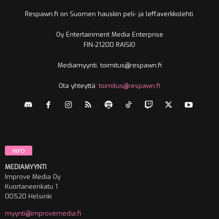
Respawn.fi on Suomen hauskin peli- ja leffaverkkolehti.
Oy Entertainment Media Enterprise
FIN-21200 RAISIO
Mediamyynti, toimitus@respawn.fi
Ota yhteyttä:
toimitus@respawn.fi
INFO
MEDIAMYYNTI
Improve Media Oy
Kuortaneenkatu 1
00520 Helsinki
myynti@improvemedia.fi