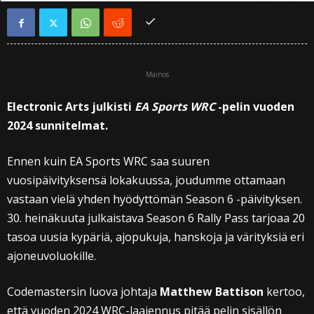
Mainos
Electronic Arts julkisti
EA Sports WRC
-pelin vuoden
2024 sunnitelmat.
Ennen kuin EA Sports WRC saa suuren
vuosipäivityksensä lokakuussa, joudumme ottamaan
vastaan vielä yhden hyödyttömän Season 6 -päivityksen.
30. heinäkuuta julkaistava Season 6 Rally Pass tarjoaa 20
tasoa uusia kypäriä, ajopukuja, hanskoja ja värityksiä eri
ajoneuvoluokille.
Codemastersin luova johtaja
Matthew Battison
kertoo,
että vuoden 2024 WRC-laajennus pitää pelin sisällön