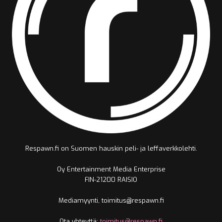
Respawn.fi on Suomen hauskin peli- ja leffaverkkolehti.
Oy Entertainment Media Enterprise
FIN-21200 RAISIO
Mediamyynti, toimitus@respawn.fi
Ota yhteyttä:
toimitus@respawn.fi