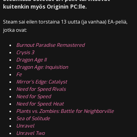
kuitenkin myös Originin PC:lle.
Steam sai eilen torstaina 13 uutta (ja vanhaa) EA-peliä,
jotka ovat:
Burnout Paradise Remastered
Crysis 3
Dragon Age II
Dragon Age: Inquisition
Fe
Mirror’s Edge: Catalyst
Need for Speed Rivals
Need for Speed
Need for Speed: Heat
Plants vs. Zombies: Battle for Neighborville
Sea of Solitude
Unravel
Unravel Two