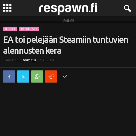
MAINOS
R
UUTISET
PELIUUTISET
e
EA toi pelejään Steamiin tuntuvien
alennusten kera
s
Toimittanut
toimitus
-
5.6.2020
p
a
w
n
.
f