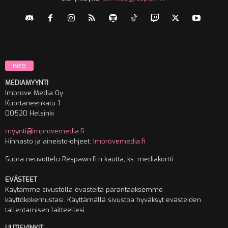
INFO
MEDIAMYYNTI
Improve Media Oy
Kuortaneenkatu 1
00520 Helsinki
myynti@improvemedia.fi
Hinnasto ja aineisto-ohjeet:
Improvemedia.fi
Suora neuvottelu Respawn.fi:n kautta, ks. mediakortti
EVÄSTEET
Käytämme sivustolla evästeitä parantaaksemme
käyttökokemustasi. Käyttämällä sivustoa hyväksyt evästeiden
tallentamisen laitteellesi.
UUTISVINKIT