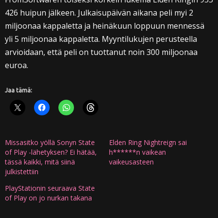
426 huipun jälkeen. Julkaisupäivän aikana peli myi 2
miljoonaa kappaletta ja heinäkuun loppuun mennessä
yli 5 miljoonaa kappaletta. Myyntilukujen perusteella
arvioidaan, että peli on tuottanut noin 300 miljoonaa
euroa.
Jaa tämä:
Missasitko yöllä Sonyn State
Elden Ring Nightreign sai
of Play -lähetyksen? Ei hätää,
h******n vaikean
tässä kaikki, mitä siinä
vaikeusasteen
julkistettiin
PlayStationin seuraava State
of Play on jo nurkan takana