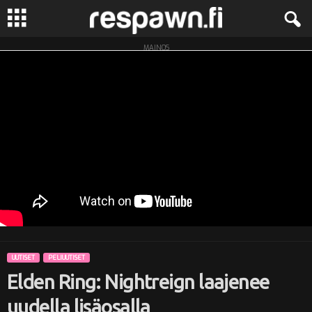
MAINOS
R
e
s
p
a
w
n
UUTISET
PELIUUTISET
.
Elden Ring: Nightreign laajenee
f
uudella lisäosalla