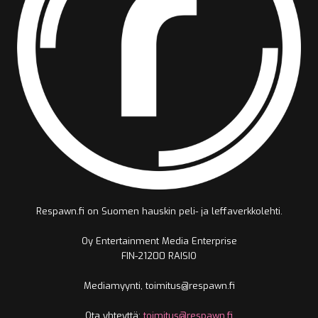
Respawn.fi on Suomen hauskin peli- ja leffaverkkolehti.
Oy Entertainment Media Enterprise
FIN-21200 RAISIO
Mediamyynti, toimitus@respawn.fi
Ota yhteyttä:
toimitus@respawn.fi