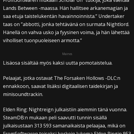
FromSoftwaren mukaan Scholar on ”tutkija, joka vaeltaa
Lands Between -maassa. Hän hallitsee arkanemagian ja
saa etuja taistelukentän havainnoinnista.” Undertaker
taas on ”abbotti, jonka tehtävänä on surmata Nightlord.
Hänellä on vahva usko ja fyysinen voima, ja hän lähettää
viholliset tuonpuoleiseen armotta.”
Mainos
Lisäosa sisältää myös kaksi uutta pomotaistelua.
Pelaajat, jotka ostavat The Forsaken Hollows -DLC:n
ennakkoon, saavat lisäksi digitaalisen taidekirjan ja
minisoundtrackin.
Elden Ring: Nightreign julkaistiin aiemmin tänä vuonna.
SteamDB:n mukaan peli saavutti tunnin sisällä
julkaisustaan 313 593 samanaikaista pelaajaa, mikä on
FromSoftwaren toiseksi korkein lukema Elden Ringin 953