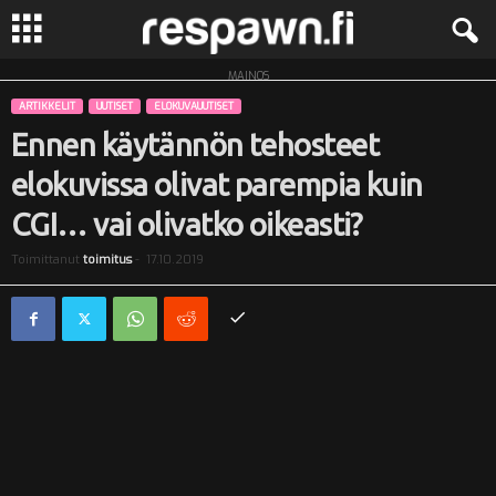
MAINOS
R
ARTIKKELIT
UUTISET
ELOKUVAUUTISET
e
Ennen käytännön tehosteet
elokuvissa olivat parempia kuin
s
CGI… vai olivatko oikeasti?
p
Toimittanut
toimitus
-
17.10.2019
a
w
n
.
f