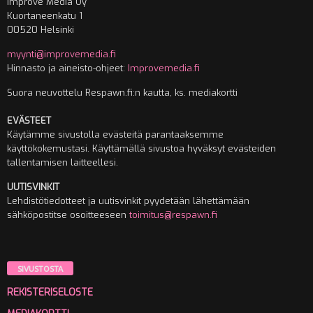
Improve Media Oy
Kuortaneenkatu 1
00520 Helsinki
myynti@improvemedia.fi
Hinnasto ja aineisto-ohjeet:
Improvemedia.fi
Suora neuvottelu Respawn.fi:n kautta, ks. mediakortti
EVÄSTEET
Käytämme sivustolla evästeitä parantaaksemme
käyttökokemustasi. Käyttämällä sivustoa hyväksyt evästeiden
tallentamisen laitteellesi.
UUTISVINKIT
Lehdistötiedotteet ja uutisvinkit pyydetään lähettämään
sähköpostitse osoitteeseen
toimitus@respawn.fi
SIVUSTOSTA
REKISTERISELOSTE