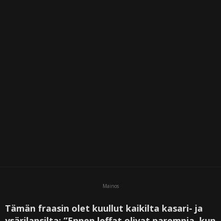
i
Mainos
Tämän fraasin olet kuullut kaikilta kasari- ja
ysärilapsilta: ”Ennen leffat olivat parempia, kun