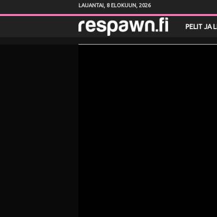
LAUANTAI, 8 ELOKUUN, 2026
R
PELIT JA 
e
s
p
a
w
n
.
f