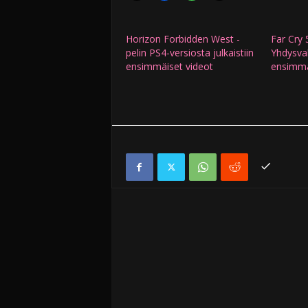
Horizon Forbidden West -
Far Cry 5
pelin PS4-versiosta julkaistiin
Yhdysva
ensimmäiset videot
ensimmä