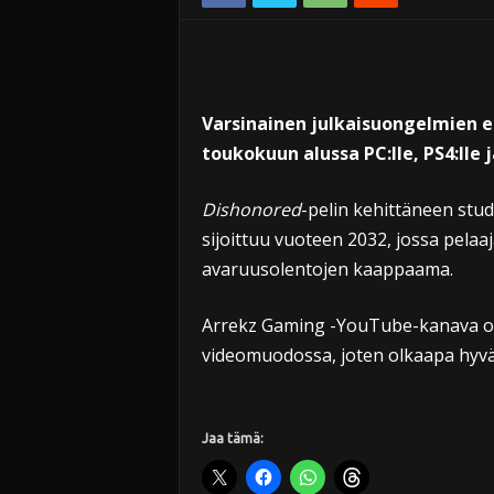
Varsinainen julkaisuongelmien 
toukokuun alussa PC:lle, PS4:lle 
Dishonored
-pelin kehittäneen stu
sijoittuu vuoteen 2032, jossa pela
avaruusolentojen kaappaama.
Arrekz Gaming -YouTube-kanava on 
videomuodossa, joten olkaapa hyvät.
Jaa tämä: