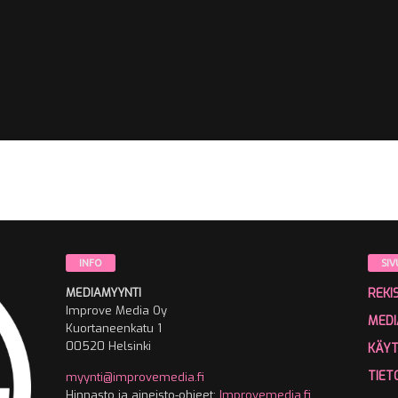
INFO
SIV
MEDIAMYYNTI
REKI
Improve Media Oy
MEDI
Kuortaneenkatu 1
00520 Helsinki
KÄY
TIET
myynti@improvemedia.fi
Hinnasto ja aineisto-ohjeet:
Improvemedia.fi