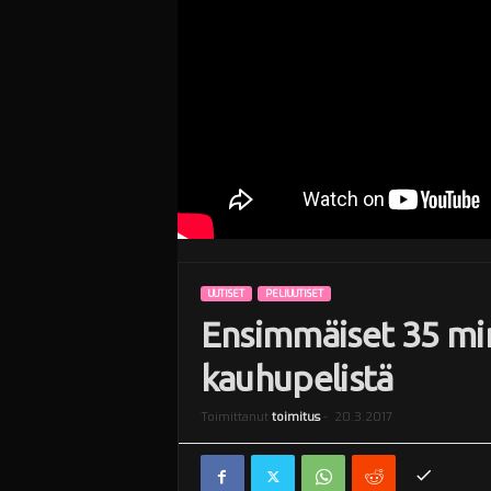
i
UUTISET
PELIUUTISET
Ensimmäiset 35 min
kauhupelistä
Toimittanut
toimitus
-
20.3.2017