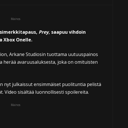
Mainos
esimerkkitapaus,
Prey
, saapuu vihdoin
ja Xbox Onelle.
dion, Arkane Studiosin tuottama uutuuspainos
aja herää avaruusaluksesta, joka on omituisten
nyt julkaissut ensimmäiset puolituntia pelistä
 Video sisältää luonnollisesti spoilereita.
Mainos