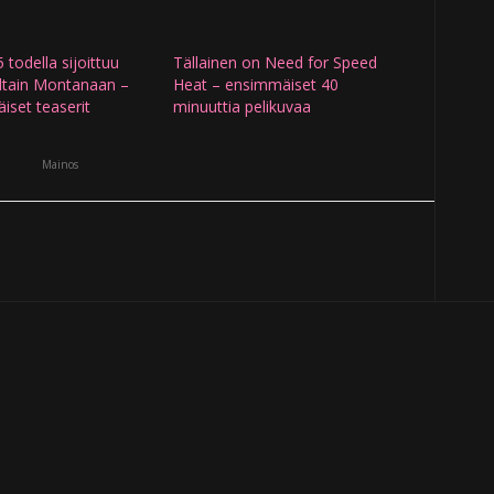
 todella sijoittuu
Tällainen on Need for Speed
ltain Montanaan –
Heat – ensimmäiset 40
iset teaserit
minuuttia pelikuvaa
Mainos