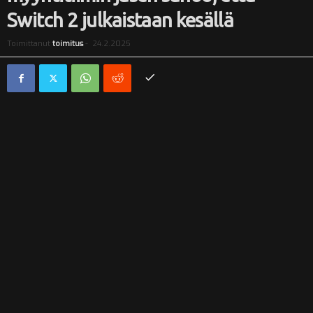
Switch 2 julkaistaan kesällä
i
Toimittanut
toimitus
-
24.2.2025