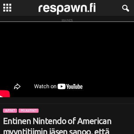
MAINOS
R
e
s
p
a
w
n
UUTISET
PELIUUTISET
.
Entinen Nintendo of American
f
myyntitiimin jäsen sanoo, että