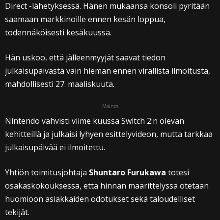
Direct -lähetyksessä. Hänen mukaansa konsoli pyritään
saamaan markkinoille ennen kesän loppua,
todennäköisesti kesäkuussa.
Hän uskoo, että jälleenmyyjät saavat tiedon
julkaisupäivästä vain hieman ennen virallista ilmoitusta,
mahdollisesti 27. maaliskuuta.
Mainos
Nintendo vahvisti viime kuussa Switch 2:n olevan
kehitteillä ja julkaisi lyhyen esittelyvideon, mutta tarkkaa
julkaisupäivää ei ilmoitettu.
Yhtiön toimitusjohtaja
Shuntaro Furukawa
totesi
osakaskokouksessa, että hinnan määrittelyssä otetaan
huomioon asiakkaiden odotukset sekä taloudelliset
tekijät.