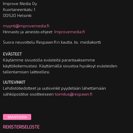
Improve Media Oy
Kuortaneenkatu 1
00520 Helsinki
myynti@improvemedia.fi
Hinnasto ja aineisto-ohjeet:
Improvemedia.fi
Suora neuvottelu Respawn.fi:n kautta, ks. mediakortti
EVÄSTEET
Käytämme sivustolla evästeitä parantaaksemme
käyttökokemustasi. Käyttämällä sivustoa hyväksyt evästeiden
tallentamisen laitteellesi.
UUTISVINKIT
Lehdistötiedotteet ja uutisvinkit pyydetään lähettämään
sähköpostitse osoitteeseen
toimitus@respawn.fi
SIVUSTOSTA
REKISTERISELOSTE