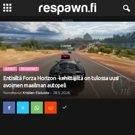
MAINOS
R
e
s
p
UUTISET
PELIUUTISET
a
Entisiltä Forza Horizon -kehittäjiltä on tulossa uusi
avoimen maailman autopeli
w
Toimittanut
Kristian Eloluoto
-
28.5.2026
n
.
f