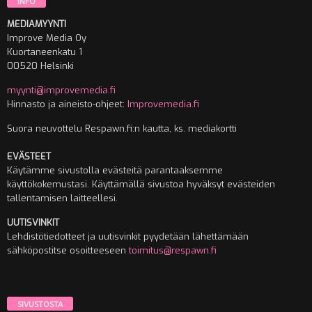
INFO
MEDIAMYYNTI
Improve Media Oy
Kuortaneenkatu 1
00520 Helsinki
myynti@improvemedia.fi
Hinnasto ja aineisto-ohjeet:
Improvemedia.fi
Suora neuvottelu Respawn.fi:n kautta, ks. mediakortti
EVÄSTEET
Käytämme sivustolla evästeitä parantaaksemme
käyttökokemustasi. Käyttämällä sivustoa hyväksyt evästeiden
tallentamisen laitteellesi.
UUTISVINKIT
Lehdistötiedotteet ja uutisvinkit pyydetään lähettämään
sähköpostitse osoitteeseen
toimitus@respawn.fi
SIVUSTOSTA