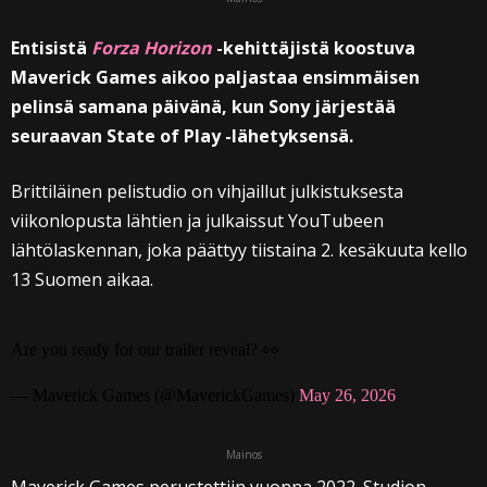
Entisistä
Forza Horizon
-kehittäjistä koostuva
Maverick Games aikoo paljastaa ensimmäisen
pelinsä samana päivänä, kun Sony järjestää
seuraavan State of Play -lähetyksensä.
Brittiläinen pelistudio on vihjaillut julkistuksesta
viikonlopusta lähtien ja julkaissut YouTubeen
lähtölaskennan, joka päättyy tiistaina 2. kesäkuuta kello
13 Suomen aikaa.
Are you ready for our trailer reveal? 👀
— Maverick Games (@MaverickGames)
May 26, 2026
Mainos