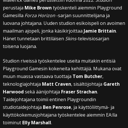
Maverick Games perustettiin vuonna 2022. Studion
perustaja
Mike Brown
työskenteli aiemmin Playground
Gamesilla
Forza Horizon
-sarjan suunnittelijana ja
luovana johtajana. Uuden studion esikoispeli on avoimen
maailman ajopeli, jonka käsikirjoittaa
Jamie Brittain
.
Hänet tunnetaan brittiläisen
Skins
-televisiosarjan
toisena luojana.
Studion riveissä työskentelee useita muitakin entisiä
Playground Gamesin kokeneita kehittäjiä. Mukana ovat
muun muassa vastaava tuottaja
Tom Butcher
,
teknologiajohtaja
Matt Craven
, sisältöjohtaja
Gareth
Harwood
sekä äänijohtaja
Fraser Strachan
.
Taidejohtajana toimii entinen Playgroundin
studiotaidejohtaja
Ben Penrose
, ja käyttöliittymä- ja
käyttökokemusjohtajana työskentelee aiemmin EA:lla
toiminut
Elly Marshall
.