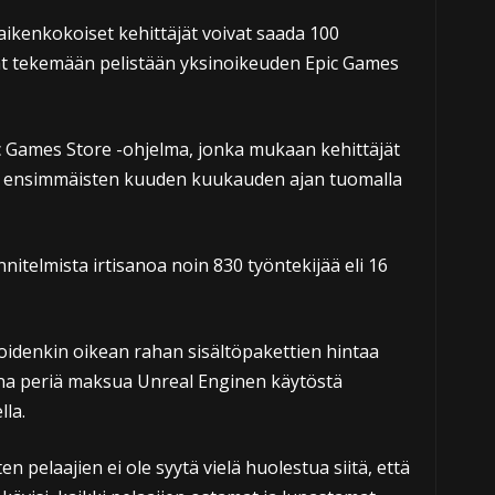
aikenkokoiset kehittäjät voivat saada 100
vat tekemään pelistään yksinoikeuden Epic Games
ic Games Store -ohjelma, jonka mukaan kehittäjät
n ensimmäisten kuuden kuukauden ajan tuomalla
nnitelmista irtisanoa noin 830 työntekijää eli 16
 joidenkin oikean rahan sisältöpakettien hintaa
nna periä maksua Unreal Enginen käytöstä
la.
oten pelaajien ei ole syytä vielä huolestua siitä, että