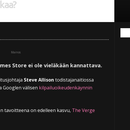
tkaa?
Mainos
mes Store ei ole vieläkään kannattava.
itusjohtaja
Steve Allison
todistajanaitiossa
ja Googlen välisen
kilpailuoikeudenkäynnin
 tavoitteena on edelleen kasvu,
The Verge