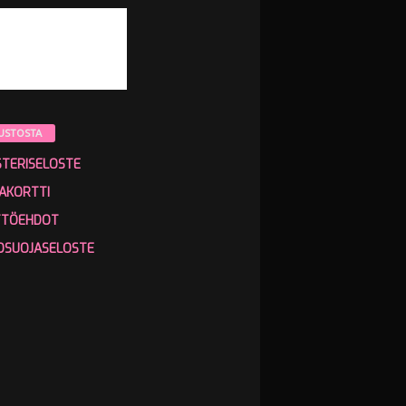
USTOSTA
STERISELOSTE
AKORTTI
TTÖEHDOT
OSUOJASELOSTE