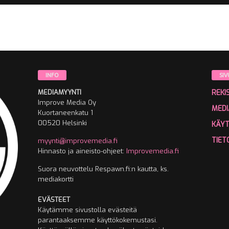
INFO
SIV
MEDIAMYYNTI
REKI
Improve Media Oy
MEDI
Kuortaneenkatu 1
00520 Helsinki
KÄY
TIET
myynti@improvemedia.fi
Hinnasto ja aineisto-ohjeet:
Improvemedia.fi
Suora neuvottelu Respawn.fi:n kautta, ks.
mediakortti
EVÄSTEET
Käytämme sivustolla evästeitä
parantaaksemme käyttökokemustasi.