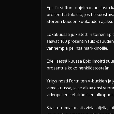
Epic First Run -ohjelman ansiosta k
prosenttia tuloista, jos he suostu
Storeen kuuden kuukauden ajaksi.
Lokakuussa julkistettiin toinen Ep
saavat 100 prosentin tulo-osuude
vanhempia pelinsä markkinoille.
Edellisessä kuussa Epic ilmoitti suu
prosenttia koko henkilöstöstään.
Yritys nosti Fortniten V-buckien ja
viime kuussa, ja se alkaa ensi vuo
videopelien kehittämisen ulkopuolel
Säästötoimia on siis vielä jäljellä, j