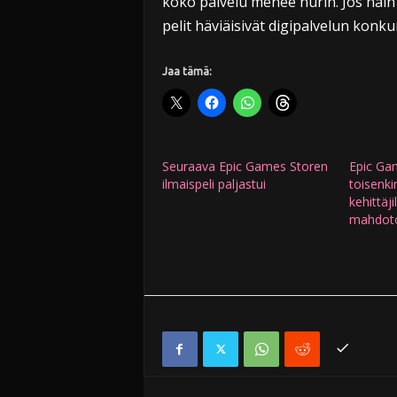
koko palvelu menee nurin. Jos näin 
pelit häviäisivät digipalvelun konku
Jaa tämä:
Seuraava Epic Games Storen
Epic Gam
ilmaispeli paljastui
toisenki
kehittäji
mahdoto