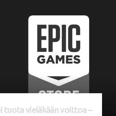
 tuota vieläkään voittoa –