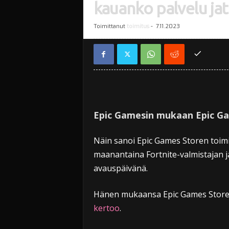
kauanko palvelu ja
Toimittanut
toimitus
-
7.11.2023
Epic Gamesin mukaan Epic Ga
Näin sanoi Epic Games Storen toim
maanantaina Fortnite-valmistajan 
avauspäivänä.
Hänen mukaansa Epic Games Storen
kertoo
.