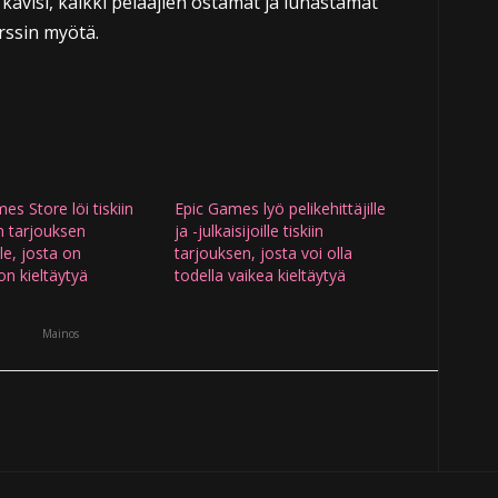
kävisi, kaikki pelaajien ostamat ja lunastamat
rssin myötä.
es Store löi tiskiin
Epic Games lyö pelikehittäjille
n tarjouksen
ja -julkaisijoille tiskiin
lle, josta on
tarjouksen, josta voi olla
n kieltäytyä
todella vaikea kieltäytyä
Mainos