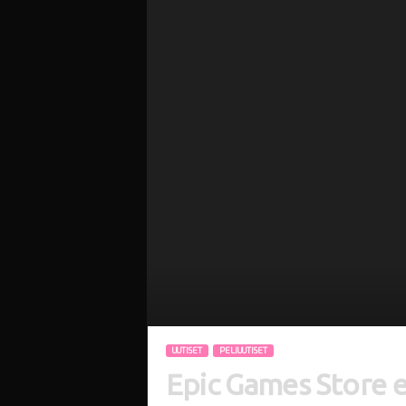
i
UUTISET
PELIUUTISET
Epic Games Store ei