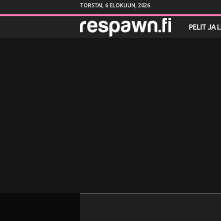
TORSTAI, 6 ELOKUUN, 2026
R
PELIT JA 
e
s
p
a
w
n
.
f