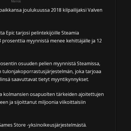
Mainos
paikkansa joulukuussa 2018 kilpailijaksi Valven
 Epic tarjosi pelintekijöille Steamia
 prosenttia myynnistä menee kehittäjälle ja 12
prosentin osuuden pelien myynnistä Steamissa,
 tulonjakoporrastusjärjestelmän, joka tarjoaa
linsä saavuttavat tietyt myyntikynnykset.
a kolmansien osapuolten tärkeiden ajoitettujen
n ja sijoittanut miljoonia viikoittaisiin
Games Store -yksinoikeusjärjestelmästä.