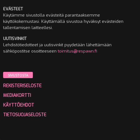
EVÄSTEET
Käytämme sivustolla evästeitä parantaaksemme
käyttökokemustasi. Käyttämällä sivustoa hyväksyt evästeiden
tallentamisen laitteellesi.
UUTISVINKIT
Lehdistötiedotteet ja uutisvinkit pyydetään lähettämään
sähköpostitse osoitteeseen
toimitus@respawn.fi
SIVUSTOSTA
REKISTERISELOSTE
MEDIAKORTTI
KÄYTTÖEHDOT
TIETOSUOJASELOSTE