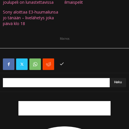
joulupeli on lunastettavissa
ilmaispelit
Sony aloittaa E3-huumailunsa
jo tänään – livelähetys joka
päivä klo 18
Mainos