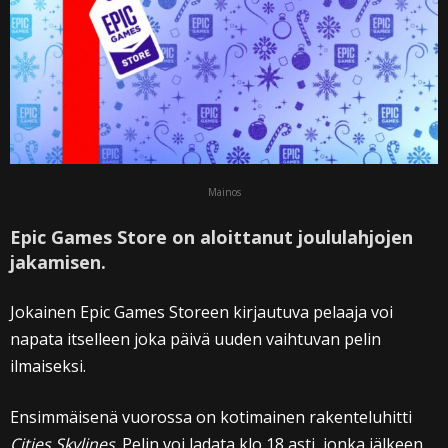
Mainos
Epic Games Store on aloittanut joululahjojen
jakamisen.
Jokainen Epic Games Storeen kirjautuva pelaaja voi
napata itselleen joka päivä uuden vaihtuvan pelin
ilmaiseksi.
Ensimmäisenä vuorossa on kotimainen rakenteluhitti
Cities Skylines
. Pelin voi ladata klo 18 asti, jonka jälkeen