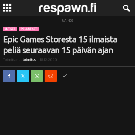
MAINOS
R
UUTISET
PELIUUTISET
e
Epic Games Storesta 15 ilmaista
peliä seuraavan 15 päivän ajan
s
Toimittanut
toimitus
-
18.12.2020
p
a
w
n
.
f