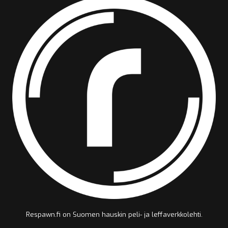
Respawn.fi on Suomen hauskin peli- ja leffaverkkolehti.