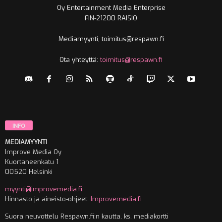
Oy Entertainment Media Enterprise
FIN-21200 RAISIO
Mediamyynti, toimitus@respawn.fi
Ota yhteyttä:
toimitus@respawn.fi
INFO
MEDIAMYYNTI
Improve Media Oy
Kuortaneenkatu 1
00520 Helsinki
myynti@improvemedia.fi
Hinnasto ja aineisto-ohjeet:
Improvemedia.fi
Suora neuvottelu Respawn.fi:n kautta, ks. mediakortti