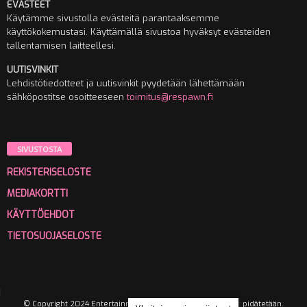
EVÄSTEET
Käytämme sivustolla evästeitä parantaaksemme
käyttökokemustasi. Käyttämällä sivustoa hyväksyt evästeiden
tallentamisen laitteellesi.
UUTISVINKIT
Lehdistötiedotteet ja uutisvinkit pyydetään lähettämään
sähköpostitse osoitteeseen
toimitus@respawn.fi
SIVUSTOSTA
REKISTERISELOSTE
MEDIAKORTTI
KÄYTTÖEHDOT
TIETOSUOJASELOSTE
© Copyright 2024 Entertainment Media Oy. Kaikki oikeudet pidätetään.