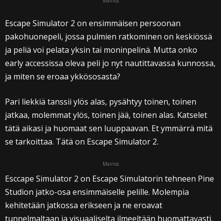
Mainos
Escape Simulator 2 on ensimmäisen persoonan
pakohuonepeli, jossa pulmien ratkominen on keskiössä
ja peliä voi pelata yksin tai moninpelinä. Mutta onko
early accessissa oleva peli jo nyt nautittavassa kunnossa,
ja miten se eroaa ykkösosasta?
Pari liekkiä tanssii ylös alas, pysähtyy toinen, toinen
jatkaa, molemmat ylös, toinen jää, toinen alas. Katselet
tätä aikasi ja huomaat sen luuppaavan. Et ymmärrä mitä
se tarkoittaa. Tätä on Escape Simulator 2.
Mainos
Esccape Simulator 2 on Escape Simulatorin tehneen Pine
Studion jatko-osa ensimmäiselle pelille. Molempia
kehitetään jatkossa erikseen ja ne eroavat
tunnelmaltaan ja visuaaliselta ilmeeltään huomattavasti.