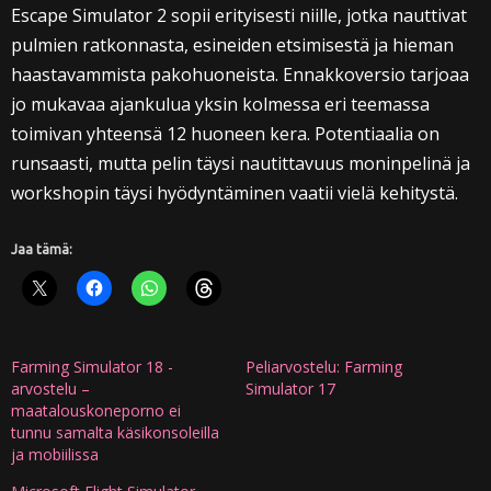
Escape Simulator 2 sopii erityisesti niille, jotka nauttivat
pulmien ratkonnasta, esineiden etsimisestä ja hieman
haastavammista pakohuoneista. Ennakkoversio tarjoaa
jo mukavaa ajankulua yksin kolmessa eri teemassa
toimivan yhteensä 12 huoneen kera. Potentiaalia on
runsaasti, mutta pelin täysi nautittavuus moninpelinä ja
workshopin täysi hyödyntäminen vaatii vielä kehitystä.
Jaa tämä:
Farming Simulator 18 -
Peliarvostelu: Farming
arvostelu –
Simulator 17
maatalouskoneporno ei
tunnu samalta käsikonsoleilla
ja mobiilissa