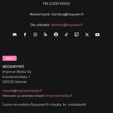
FIN-21200 RAISIO
Mediamyynti, toimitus@respawn.fi
Ota yhteyttä:
toimitus@respawn.fi
INFO
MEDIAMYYNTI
Improve Media Oy
Kuortaneenkatu 1
00520 Helsinki
myynti@improvemedia.fi
Hinnasto ja aineisto-ohjeet:
Improvemedia.fi
Suora neuvottelu Respawn.fi:n kautta, ks. mediakortti