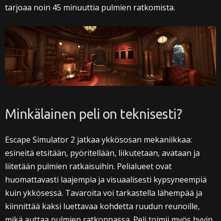
tarjoaa noin 45 minuuttia pulmien ratkomista.
Minkälainen peli on teknisesti?
Escape Simulator 2 jatkaa ykkösosan mekaniikkaa:
esineitä etsitään, pyöritellään, liikutetaan, avataan ja
liitetään pulmien ratkaisuihin. Pelialueet ovat
huomattavasti laajempia ja visuaalisesti kypsyneempiä
kuin ykkösessä. Tavaroita voi tarkastella lähempää ja
kiinnittää kaksi luettavaa kohdetta ruudun reunoille,
mikä auttaa pulmien ratkonnassa. Peli toimii myös hyvin