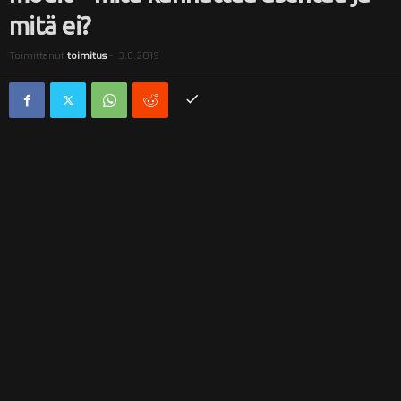
mitä ei?
i
Toimittanut
toimitus
-
3.8.2019