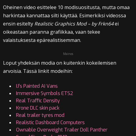
Oheinen video esittelee 10 modisuositusta, mutta omaa
harkintaa kannattaa silti käyttää. Esimerkiksi videossa
ensin esitelty
Realistic Graphics Mod – by Frkn64
ei
oikeastaan paranna grafiikkaa, vaan tekee
valaistuksesta epärealistisemman.
Mainos
Loput yhdeksän modia on kuitenkin kokeilemisen
arvoisia. Tässä linkit modeihin:
IJ’s Painted AI Vans
Immersive Symbols ETS2
Real Traffic Density
Krone DLC skin pack
Real trailer tyres mod
Realistic Dashboard Computers
Ownable Overweight Trailer Doll Panther