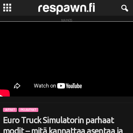
MAINOS
R
e
s
p
a
w
n
UUTISET
PELIUUTISET
.
Euro Truck Simulatorin parhaat
f
modit – mitä kannattaa asentaa ja