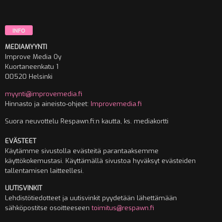
INFO
MEDIAMYYNTI
Improve Media Oy
Kuortaneenkatu 1
00520 Helsinki
myynti@improvemedia.fi
Hinnasto ja aineisto-ohjeet:
Improvemedia.fi
Suora neuvottelu Respawn.fi:n kautta, ks. mediakortti
EVÄSTEET
Käytämme sivustolla evästeitä parantaaksemme
käyttökokemustasi. Käyttämällä sivustoa hyväksyt evästeiden
tallentamisen laitteellesi.
UUTISVINKIT
Lehdistötiedotteet ja uutisvinkit pyydetään lähettämään
sähköpostitse osoitteeseen
toimitus@respawn.fi