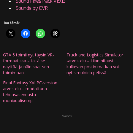
Sound Fixes Pack v19.13
Sounds by EVR
Jaa tämä:
GTA 5 toimii nyt täysin VR-
Truck and Logistics Simulator
formaatissa – tältä se
-arvostelu – Liian hitaasti
näyttää ja näin saat sen
kulkevan postin matkaa voi
toimimaan
nyt simuloida pelissä
Final Fantasy XVI PC-version
arvostelu – modattuna
tehdasasennusta
monipuolisempi
Mainos