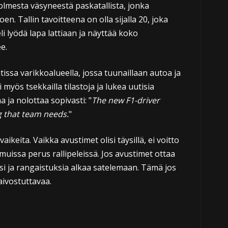
olmesta väsyneestä paskatallista, jonka
. Tallin tavoitteena on olla sijalla 20, joka
i lyödä lapa lattiaan ja näyttää koko
e.
tissa varikkoalueella, jossa tuunaillaan autoa ja
 myös tsekkailla tilastoja ja lukea uutisia
 ja nolottaa sopivasti: "
The new F1-driver
g that team needs.
"
aikeita. Vaikka avustimet olisi täysillä, ei voitto
 muissa perus rallipeleissä. Jos avustimet ottaa
si ja rangaistuksia alkaa satelemaan. Tämä jos
aivostuttavaa.