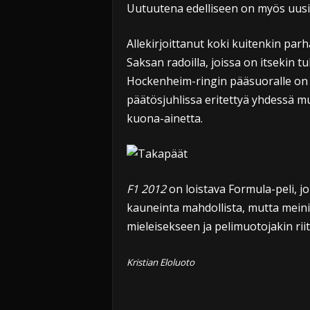
Uutuutena edelliseen on myös uusi U
Allekirjoittanut koki kuitenkin pa
Saksan radoilla, joissa on itsekin t
Hockenheim-ringin pääsuoralle on j
päätösjuhlissa eritettyä yhdessä m
kuona-ainetta.
F1 2012
on loistava Formula-peli, jon
kauneinta mahdollista, mutta meini
mieleisekseen ja pelimuotojakin riit
Kristian Eloluoto