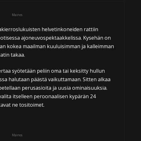
Mainos
akierroslukuisten helvetinkoneiden rattiin
otisessa ajoneuvospektaakkelissa. Kysehän on
aajan kokea maailman kuuluisimman ja kalleimman
atin takaa.
taa syötetään peliin oma tai keksitty hullun
 jossa halutaan päästä vaikuttamaan. Sitten alkaa
petellaan perusasioita ja uusia ominaisuuksia.
valita itselleen peroonaalisen kypärän 24
kavat ne tositoimet.
Mainos