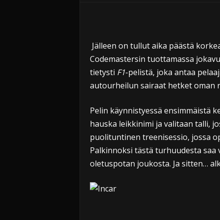
i
Jälleen on tullut aika päästä korke
Codemastersin tuottamassa jokavu
tietysti
F1
-pelistä, joka antaa pel
autourheilun sairaat hetket oman r
Pelin käynnistyessä ensimmäistä ker
hauska leikkinimi ja valitaan talli,
puolituntinen treenisessio, jossa o
Palkinnoksi tästä turhuudesta saa 
oletuspotan joukosta. Ja sitten… al