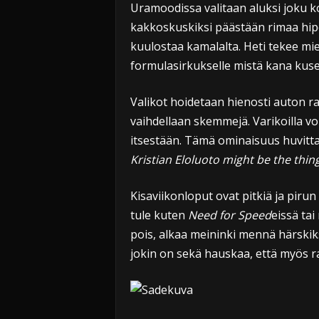
Uramoodissa valitaan aluksi joku k
kakkoskuskiksi päästään rimaa hipoen
kuulostaa kamalalta. Heti tekee miel
formulasirkukselle mistä kana kuse
Valikot hoidetaan hienosti auton ra
vaihdellaan skemmejä. Varikoilla voi
itsestään. Tämä ominaisuus huvittaa
Kristian Eloluoto might be the thin
Kisaviikonloput ovat pitkiä ja pirun v
tule kuten
Need for Speed
eissä tai
pois, alkaa meininki mennä härskik
jokin on sekä hauskaa, että myös r