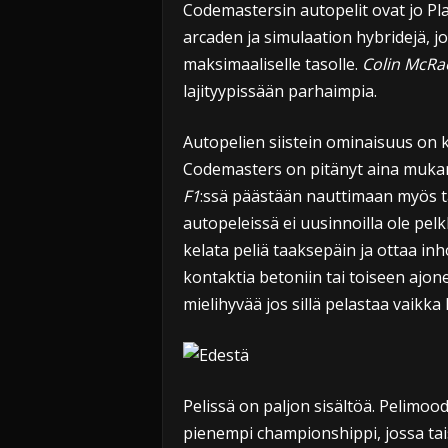
Codemastersin autopelit ovat jo Play
arcaden ja simulaation hybridejä, jo
maksimaaliselle tasolle.
Colin McRae
lajityypissään parhaimpia.
Autopelien siistein ominaisuus on k
Codemasters on pitänyt aina muka
F1
:ssä päästään nauttimaan myös t
autopeleissä ei uusinnoilla ole pelk
kelata peliä taaksepäin ja ottaa inho
kontaktia betoniin tai toiseen ajon
mielihyvää jos sillä pelastaa vaikk
Pelissä on paljon sisältöä. Pelimoo
pienempi championshippi, jossa tai