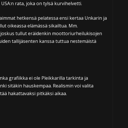
SA:n rata, joka on tylsä kurvihelvetti.
rhaimmat hetkensä pelatessa ensi kertaa Unkarin ja
ullut oikeassa elämässä sikailtua. Mm.
oskus tullut eräidenkin moottoriurheilukisojen
uiden tallijäsenten kanssa tuttua nestemäistä
ka grafiikka ei ole Pleikkarilla tarkinta ja
nki sitäkin hauskempaa. Realismin voi valita
tää hakattavaksi pitkäksi aikaa.