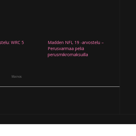
stelu: WRC 5
Madden NFL 19 -arvostelu –
Perusvarmaa peliä
perusmikromaksuilla
Mainos