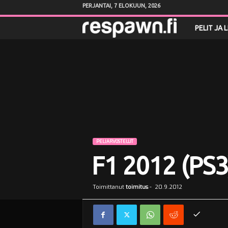
PERJANTAI, 7 ELOKUUN, 2026
R
PELIT JA 
e
s
p
a
w
PELIARVOSTELUT
F1 2012 (PS3
n
.
Toimittanut
toimitus
-
20.9.2012
f