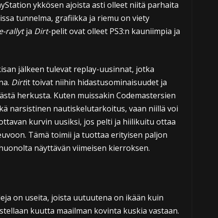
Station ykkösen ajoista asti olleet niitä parhaita
issa tunnelma, grafiikka ja riemu on viety
-rallyt
ja
Dirt
-pelit ovat olleet PS3:n kauniimpia ja
isan jälkeen tulevat replay-uusinnat, jotka
na.
Dirt
it toivat niihin hidastusominaisuudet ja
ästä herkusta. Kuten muissakin Codemastersien
kä narsistinen nautiskelutarkoitus, vaan niillä voi
ttavan kurvin uusiksi, jos pelti ja hiilikuitu ottaa
euvoon. Tämä toimii ja tuottaa erityisen paljon
a huonolta näyttävän viimeisen kierroksen.
deja on useita, joista uutuutena on ikään kuin
stellaan kuutta maailman kovinta kuskia vastaan.