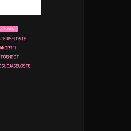
USTOSTA
STERISELOSTE
AKORTTI
TTÖEHDOT
OSUOJASELOSTE