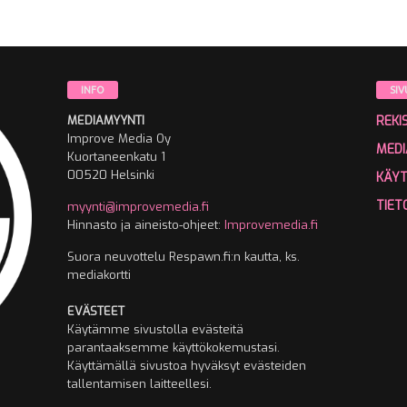
INFO
SIV
MEDIAMYYNTI
REKI
Improve Media Oy
MEDI
Kuortaneenkatu 1
00520 Helsinki
KÄY
TIET
myynti@improvemedia.fi
Hinnasto ja aineisto-ohjeet:
Improvemedia.fi
Suora neuvottelu Respawn.fi:n kautta, ks.
mediakortti
EVÄSTEET
Käytämme sivustolla evästeitä
parantaaksemme käyttökokemustasi.
Käyttämällä sivustoa hyväksyt evästeiden
tallentamisen laitteellesi.