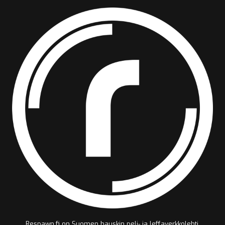
Respawn.fi on Suomen hauskin peli- ja leffaverkkolehti.