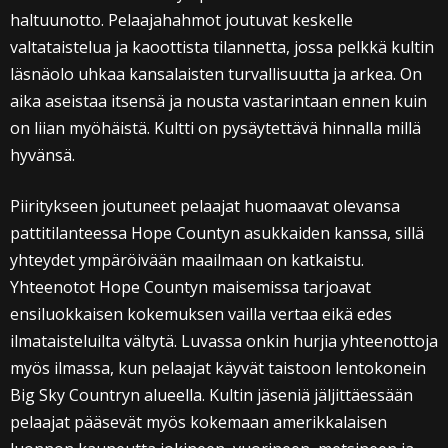
haltuunotto. Pelaajahahmot joutuvat keskelle
valtataistelua ja kaoottista tilannetta, jossa pelkkä kultin
läsnäolo uhkaa kansalaisten turvallisuutta ja arkea. On
aika aseistaa itsensä ja nousta vastarintaan ennen kuin
on liian myöhäistä. Kultti on pysäytettävä hinnalla millä
hyvänsä.
Piiritykseen joutuneet pelaajat huomaavat olevansa
pattitilanteessa Hope Countyn asukkaiden kanssa, sillä
yhteydet ympäröivään maailmaan on katkaistu.
Yhteenotot Hope Countyn maisemissa tarjoavat
ensiluokkaisen kokemuksen vailla vertaa eikä edes
ilmataisteluilta vältytä. Luvassa onkin hurjia yhteenottoja
myös ilmassa, kun pelaajat käyvät taistoon lentokonein
Big Sky Countryn alueella. Kultin jäseniä jäljittäessään
pelaajat pääsevät myös kokemaan amerikkalaisen