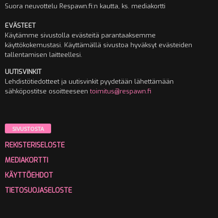
Suora neuvottelu Respawn.fi:n kautta, ks. mediakortti
EVÄSTEET
Käytämme sivustolla evästeitä parantaaksemme
käyttökokemustasi. Käyttämällä sivustoa hyväksyt evästeiden
tallentamisen laitteellesi.
UUTISVINKIT
Lehdistötiedotteet ja uutisvinkit pyydetään lähettämään
sähköpostitse osoitteeseen
toimitus@respawn.fi
SIVUSTOSTA
REKISTERISELOSTE
MEDIAKORTTI
KÄYTTÖEHDOT
TIETOSUOJASELOSTE