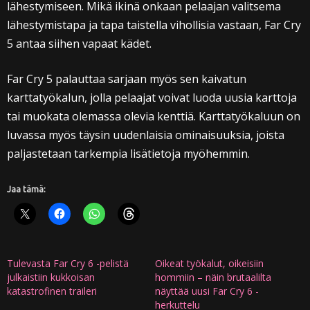
lähestymiseen. Mikä ikinä onkaan pelaajan valitsema
lähestymistapa ja tapa taistella vihollisia vastaan, Far Cry
5 antaa siihen vapaat kädet.
Far Cry 5 palauttaa sarjaan myös sen kaivatun
karttatyökalun, jolla pelaajat voivat luoda uusia karttoja
tai muokata olemassa olevia kenttiä. Karttatyökaluun on
luvassa myös täysin uudenlaisia ominaisuuksia, joista
paljastetaan tarkempia lisätietoja myöhemmin.
Jaa tämä:
Tulevasta Far Cry 6 -pelistä
Oikeat työkalut, oikeisiin
julkaistiin kukkoisan
hommiin – näin brutaalilta
katastrofinen traileri
näyttää uusi Far Cry 6 -
herkuttelu