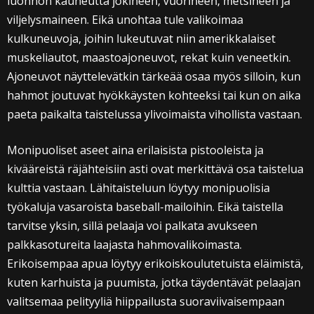
luonnon kauneutta jokineen, vuorineen, metsineen ja
viljelysmaineen. Eikä unohtaa tule valikoimaa
kulkuneuvoja, joihin lukeutuvat niin amerikkalaiset
muskeliautot, maastoajoneuvot, rekat kuin veneetkin.
Ajoneuvot näyttelevätkin tärkeää osaa myös silloin, kun
hahmot joutuvat hyökkäysten kohteeksi tai kun on aika
paeta paikalta taistelussa ylivoimaista vihollista vastaan.
Monipuoliset aseet aina erilaisista pistooleista ja
kivääreistä räjähteisiin asti ovat merkittävä osa taistelua
kulttia vastaan. Lähitaisteluun löytyy monipuolisia
työkaluja vasaroista baseball-mailoihin. Eikä taistella
tarvitse yksin, sillä pelaaja voi palkata avukseen
palkkasotureita laajasta hahmovalikoimasta.
Erikoisempaa apua löytyy erikoiskoulutetuista eläimistä,
kuten karhuista ja puumista, jotka täydentävät pelaajan
valitsemaa pelityyliä hiippailusta suoraviivaisempaan