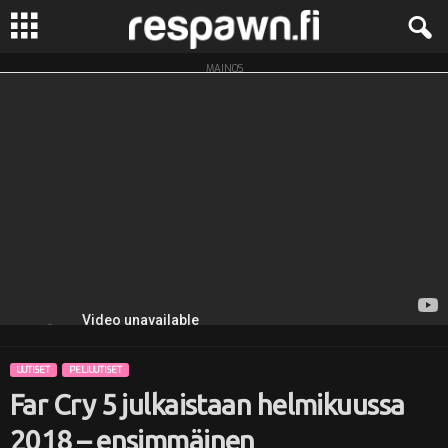
MAINOS
R
e
s
p
a
w
n
UUTISET
PELIUUTISET
.
Far Cry 5 julkaistaan helmikuussa
f
2018 – ensimmäinen