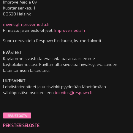
Improve Media Oy
Kuortaneenkatu 1
00520 Helsinki
myynti@improvemedia.fi
Hinnasto ja aineisto-ohjeet:
Improvemedia.fi
Suora neuvottelu Respawn.fi:n kautta, ks. mediakortti
EVÄSTEET
Käytämme sivustolla evästeitä parantaaksemme
käyttökokemustasi. Käyttämällä sivustoa hyväksyt evästeiden
tallentamisen laitteellesi.
UUTISVINKIT
Lehdistötiedotteet ja uutisvinkit pyydetään lähettämään
sähköpostitse osoitteeseen
toimitus@respawn.fi
SIVUSTOSTA
REKISTERISELOSTE