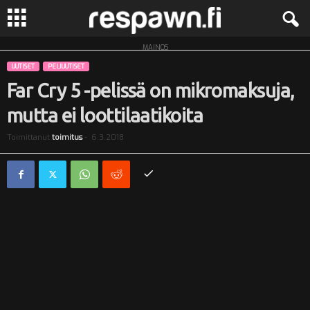
MAINOS
R
UUTISET
PELIUUTISET
e
Far Cry 5 -pelissä on mikromaksuja,
mutta ei loottilaatikoita
s
Toimittanut
toimitus
-
6.3.2018
p
a
w
n
.
f