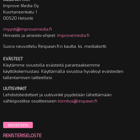
Improve Media Oy
Kuortaneenkatu 1
00520 Helsinki
myynti@improvemedia.fi
Hinnasto ja aineisto-ohjeet:
Improvemedia.fi
Suora neuvottelu Respawn.fi:n kautta, ks. mediakortti
EVÄSTEET
Käytämme sivustolla evästeitä parantaaksemme
käyttökokemustasi. Käyttämällä sivustoa hyväksyt evästeiden
tallentamisen laitteellesi.
UUTISVINKIT
Lehdistötiedotteet ja uutisvinkit pyydetään lähettämään
sähköpostitse osoitteeseen
toimitus@respawn.fi
SIVUSTOSTA
REKISTERISELOSTE