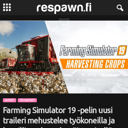
MAINOS
R
e
s
p
a
w
n
UUTISET
PELIUUTISET
Farming Simulator 19 -pelin uusi
.
traileri mehustelee työkoneilla ja
f