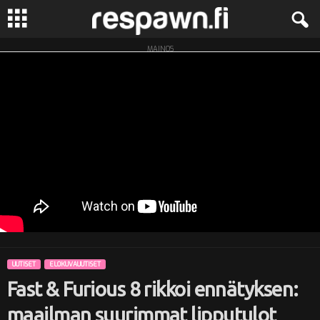
MAINOS
R
e
s
p
a
w
n
UUTISET
ELOKUVAUUTISET
.
Fast & Furious 8 rikkoi ennätyksen:
f
maailman suurimmat lipputulot