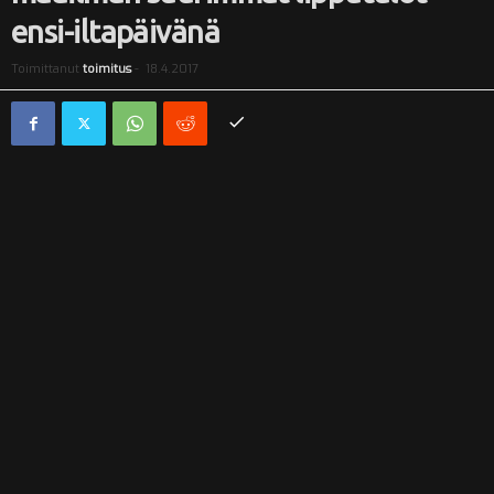
ensi-iltapäivänä
i
Toimittanut
toimitus
-
18.4.2017