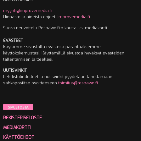
myynti@improvemedia.fi
Hinnasto ja aineisto-ohjeet:
Improvemedia.fi
Suora neuvottelu Respawn.fi:n kautta, ks. mediakortti
EVÄSTEET
Käytämme sivustolla evästeitä parantaaksemme
käyttökokemustasi. Käyttämällä sivustoa hyväksyt evästeiden
tallentamisen laitteellesi.
UUTISVINKIT
Lehdistötiedotteet ja uutisvinkit pyydetään lähettämään
sähköpostitse osoitteeseen
toimitus@respawn.fi
SIVUSTOSTA
REKISTERISELOSTE
MEDIAKORTTI
KÄYTTÖEHDOT