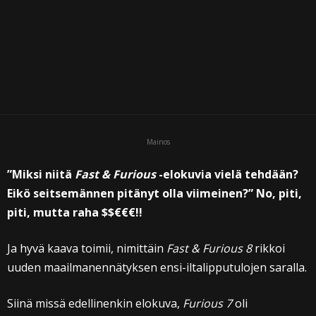
Mainos
”Miksi niitä
Fast & Furious
-elokuvia vielä tehdään?
Eikö seitsemännen pitänyt olla viimeinen?” No, piti,
piti, mutta raha $$€€€!!
Ja hyvä kaava toimii, nimittäin
Fast & Furious 8
rikkoi
uuden maailmanennätyksen ensi-iltalipputulojen saralla.
Siinä missä edellinenkin elokuva,
Furious 7
oli