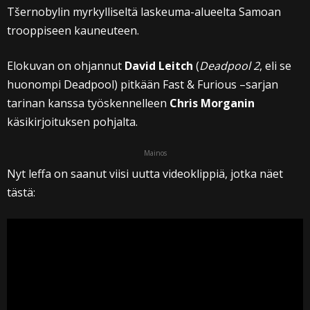
Tšernobylin myrkylliseltä laskeuma-alueelta Samoan
trooppiseen kauneuteen.
Elokuvan on ohjannut
David Leitch
(
Deadpool 2
, eli se
huonompi Deadpool) pitkään Fast & Furious –sarjan
tarinan kanssa työskennelleen
Chris Morganin
käsikirjoituksen pohjalta.
Mainos
Nyt leffa on saanut viisi uutta videoklippiä, jotka näet
tästä: