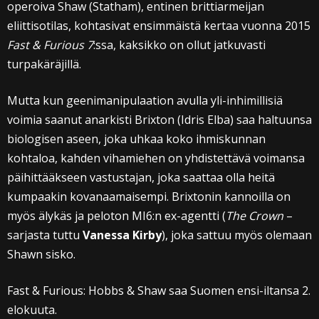
operoiva Shaw (Statham), entinen brittiarmeijan
eliittisotilas, kohtasivat ensimmäistä kertaa vuonna 2015
Fast & Furious 7
:ssa, kaksikko on ollut jatkuvasti
turpakäräjillä.
Mutta kun geenimanipulaation avulla yli-inhimillisiä
voimia saanut anarkisti Brixton (Idris Elba) saa haltuunsa
biologisen aseen, joka uhkaa koko ihmiskunnan
kohtaloa, kahden vihamiehen on yhdistettävä voimansa
päihittääkseen vastustajan, joka saattaa olla heitä
kumpaakin kovanaamaisempi. Brixtonin kannoilla on
myös älykäs ja peloton MI6:n ex-agentti (
The Crown
–
sarjasta tuttu
Vanessa Kirby
), joka sattuu myös olemaan
Shawn sisko.
Fast & Furious: Hobbs & Shaw saa Suomen ensi-iltansa 2.
elokuuta.