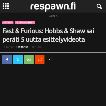
MAINOS
R
UUTISET
ELOKUVAUUTISET
e
Fast & Furious: Hobbs & Shaw sai
peräti 5 uutta esittelyvideota
s
Toimittanut
toimitus
-
18.7.2019
p
a
w
n
.
f