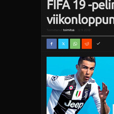
FIFA 19 -pel
i
viikonloppu
Toimittanut
toimitus
-
12.9.2018