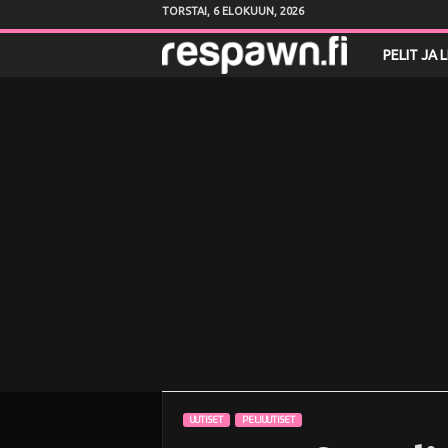
TORSTAI, 6 ELOKUUN, 2026
R
PELIT JA 
e
s
p
a
w
n
.
f
UUTISET
PELIUUTISET