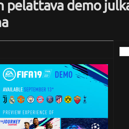
in pelattava demo julk
na