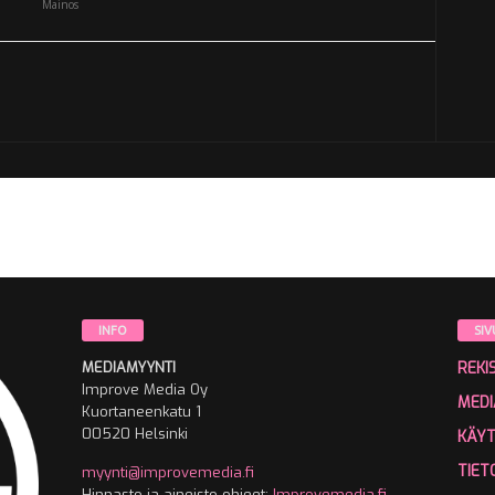
Mainos
INFO
SIV
MEDIAMYYNTI
REKI
Improve Media Oy
MEDI
Kuortaneenkatu 1
00520 Helsinki
KÄY
TIET
myynti@improvemedia.fi
Hinnasto ja aineisto-ohjeet:
Improvemedia.fi