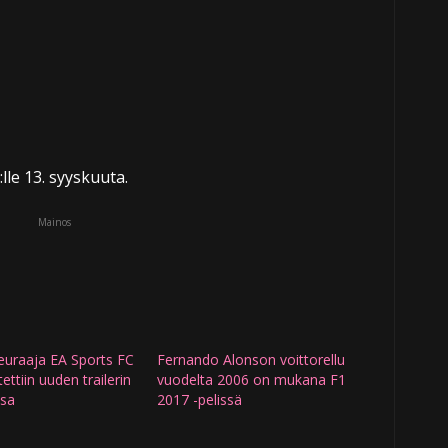
:lle 13. syyskuuta.
Mainos
euraaja EA Sports FC
Fernando Alonson voittorellu
tettiin uuden trailerin
vuodelta 2006 on mukana F1
sa
2017 -pelissä