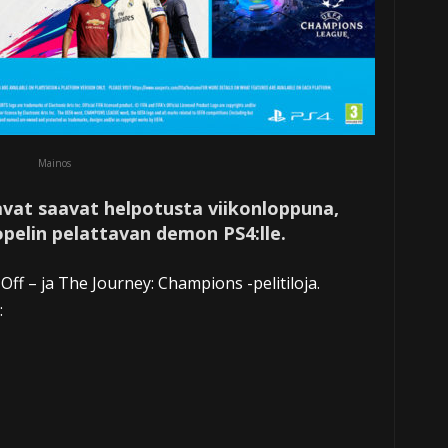
Mainos
avat saavat helpotusta viikonloppuna,
ropelin pelattavan demon PS4:lle.
f – ja The Journey: Champions -pelitiloja.
: