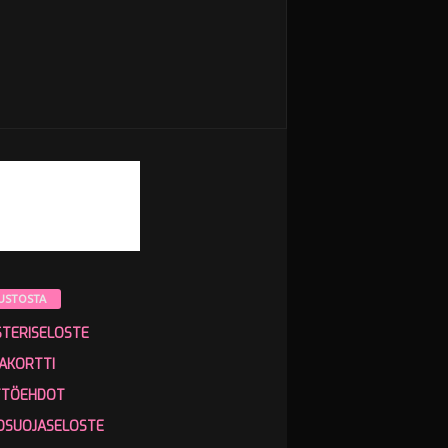
USTOSTA
STERISELOSTE
AKORTTI
TTÖEHDOT
OSUOJASELOSTE