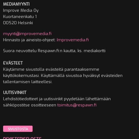
MEDIAMYYNTI
Improve Media Oy
Kuortaneenkatu 1
00520 Helsinki
myynti@improvemedia.fi
Hinnasto ja aineisto-ohjeet:
Improvemedia.fi
Suora neuvottelu Respawn.fi:n kautta, ks. mediakortti
EVÄSTEET
Käytämme sivustolla evästeitä parantaaksemme
käyttökokemustasi. Käyttämällä sivustoa hyväksyt evästeiden
tallentamisen laitteellesi.
UUTISVINKIT
Lehdistötiedotteet ja uutisvinkit pyydetään lähettämään
sähköpostitse osoitteeseen
toimitus@respawn.fi
SIVUSTOSTA