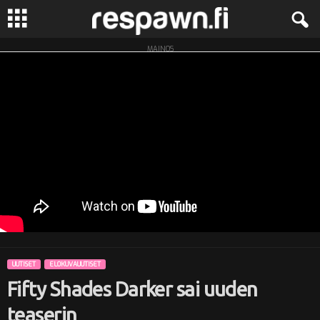
MAINOS
R
e
s
p
a
w
n
UUTISET
ELOKUVAUUTISET
.
Fifty Shades Darker sai uuden
f
teaserin