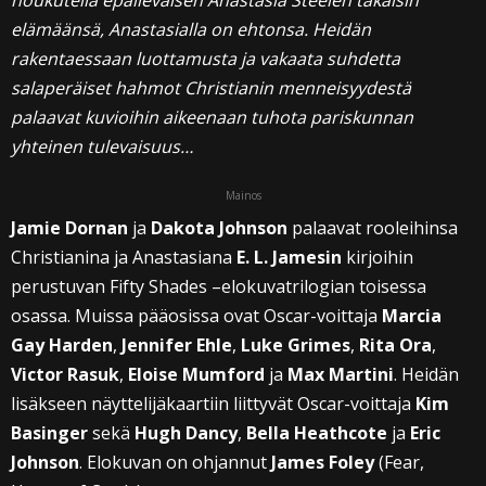
houkutella epäileväisen Anastasia Steelen takaisin
elämäänsä, Anastasialla on ehtonsa. Heidän
rakentaessaan luottamusta ja vakaata suhdetta
salaperäiset hahmot Christianin menneisyydestä
palaavat kuvioihin aikeenaan tuhota pariskunnan
yhteinen tulevaisuus…
Mainos
Jamie Dornan
ja
Dakota Johnson
palaavat rooleihinsa
Christianina ja Anastasiana
E. L. Jamesin
kirjoihin
perustuvan Fifty Shades –elokuvatrilogian toisessa
osassa. Muissa pääosissa ovat Oscar-voittaja
Marcia
Gay Harden
,
Jennifer Ehle
,
Luke Grimes
,
Rita Ora
,
Victor Rasuk
,
Eloise Mumford
ja
Max Martini
. Heidän
lisäkseen näyttelijäkaartiin liittyvät Oscar-voittaja
Kim
Basinger
sekä
Hugh Dancy
,
Bella Heathcote
ja
Eric
Johnson
. Elokuvan on ohjannut
James Foley
(Fear,