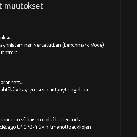
ät muutokset
uksia.
 käynnistäminen vertailutilan (Benchmark Mode)
auemmin.
arannettu.
 lähtökäyttäytymiseen liittynyt ongelma.
annettu vähäisemmillä laitteistoilla.
iélago LP 670-4 SV:n ilmanottoaukkojen