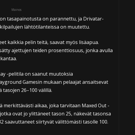
Mainos
on tasapainotusta on parannettu, ja Drivatar-
kilpailujen lähtötilanteissa on muutettu.
neet kaikkia pelin teitä, saavat myös lisäapua.
ätty ajettujen teiden prosenttiosuus, jonka avulla
ikantaa.
lay -pelitila on saanut muutoksia
Playground Gamesin mukaan pelaajat ansaitsevat
tasojen 26–100 välillä.
merkittävästi aikaa, joka tarvitaan Maxed Out -
otka ovat jo ylittäneet tason 25, näkevät tasonsa
 saavuttaneet siirtyvät välittömästi tasolle 100.