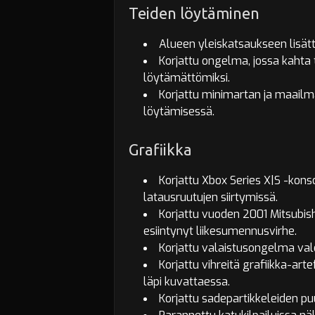
Teiden löytäminen
Alueen yleiskatsaukseen lisätt
Korjattu ongelma, jossa kahta 
löytämättömiksi.
Korjattu minimartan ja maailm
löytämisessä.
Grafiikka
Korjattu Xbox Series X|S -konsol
latausruutujen siirtymissä.
Korjattu vuoden 2001 Mitsubis
esiintynyt liikesumennusvirhe.
Korjattu valaistusongelma val
Korjattu vihreitä grafiikka-ar
läpi kuvattaessa.
Korjattu sadepartikkeleiden pu