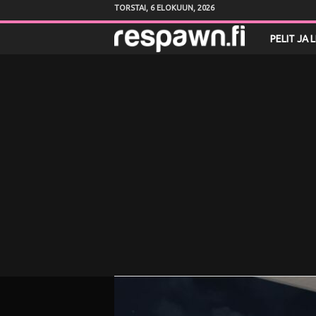
TORSTAI, 6 ELOKUUN, 2026
R
PELIT JA 
e
s
p
a
w
n
.
f