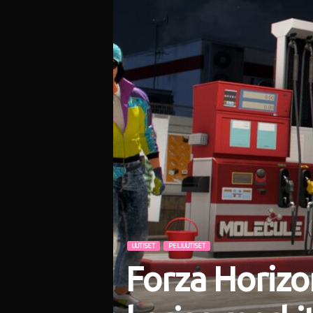
i
UUTISET
PELIUUTISET
Forza Horizon