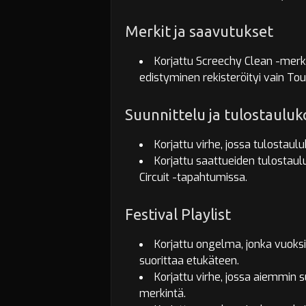
Merkit ja saavutukset
Korjattu Screechy Clean -merk
edistyminen rekisteröityi vain T
Suunnittelu ja tulostauluk
Korjattu virhe, jossa tulostaul
Korjattu saattueiden tulostaul
Circuit -tapahtumissa.
Festival Playlist
Korjattu ongelma, jonka vuoksi o
suorittaa etukäteen.
Korjattu virhe, jossa aiemmin s
merkintä.