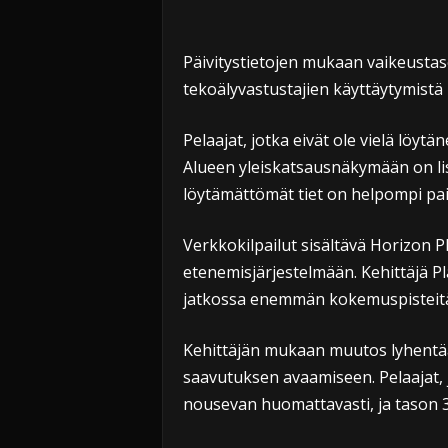
Päivitystietojen mukaan vaikeustas
tekoälyvastustajien käyttäytymistä 
Pelaajat, jotka eivät ole vielä löytä
Alueen yleiskatsausnäkymään on lis
löytämättömät tiet on helpompi pa
Verkkokilpailut sisältävä Horizon P
etenemisjärjestelmään. Kehittäjä 
jatkossa enemmän kokemuspisteitä 
Kehittäjän mukaan muutos lyhentää 
saavutuksen avaamiseen. Pelaajat, j
nousevan huomattavasti, ja tason 32