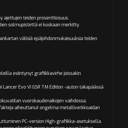
y ajettujen teiden prosenttiosuus.
tien solmupistettä ei koskaan merkitty
ankartan välisiä epäjohdonmukaisuuksia teiden
eilla esiintynyt grafiikkavirhe joissakin
hi Lancer Evo VI GSR TM Edition -auton takapäässä
okuvatilan vuorokaudenaikojen vaihdossa.
tefakteja aiheuttanut ongelma metalliverkkoaidan
uttuminen PC-version High-grafiikka-asetuksella.