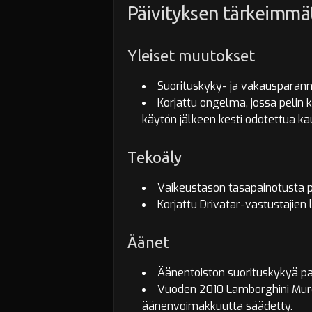
Päivityksen tärkeimm
Yleiset muutokset
Suorituskyky- ja vakausparann
Korjattu ongelma, jossa pelin
käytön jälkeen kesti odotettua k
Tekoäly
Vaikeustason tasapainotusta p
Korjattu Drivatar-vastustajien
Äänet
Äänentoiston suorituskykyä par
Vuoden 2010 Lamborghini Murc
äänenvoimakkuutta säädetty.