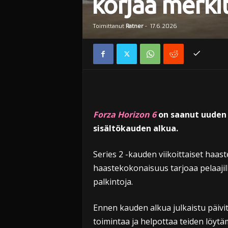
korjaa merkit
Toimittanut
Ratner
-
17.6.2026
Forza Horizon 6
on saanut uuden p
sisältökauden alkua.
Series 2 -kauden viikoittaiset haas
haastekokonaisuus tarjoaa pelaajil
palkintoja.
Ennen kauden alkua julkaistu päiv
toimintaa ja helpottaa teiden löytä