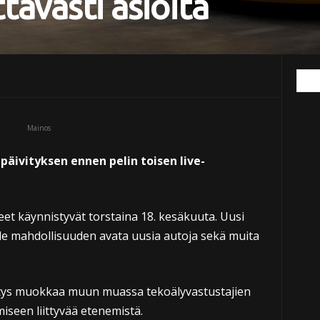
tävästi asioita
Mainos
äivityksen ennen pelin toisen live-
teet käynnistyvät torstaina 18. kesäkuuta. Uusi
le mahdollisuuden avata uusia autoja sekä muita
itys muokkaa muun muassa tekoälyvastustajien
miseen liittyvää etenemistä.