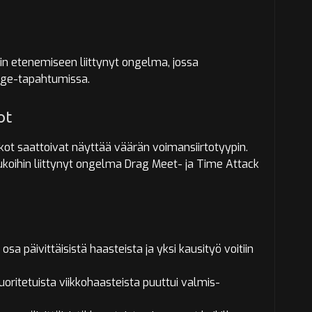
in etenemiseen liittynyt ongelma, jossa
ouge-tapahtumissa.
ot
ukot saattoivat näyttää väärän voimansiirtotyypin.
ukoihin liittynyt ongelma Drag Meet- ja Time Attack
sa päivittäisistä haasteista ja yksi kausityö voitiin
uoritetuista viikkohaasteista puuttui valmis-