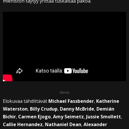
miehistön täytyy yrittää tuskaisaa pakoa.
Mainos
Elokuvaa tähdittävät
Michael Fassbender
,
Katherine
Waterston
,
Billy Crudup
,
Danny McBride
,
Demián
Bichir
,
Carmen Ejogo
,
Amy Seimetz
,
Jussie Smollett
,
Callie Hernandez
,
Nathaniel Dean
,
Alexander