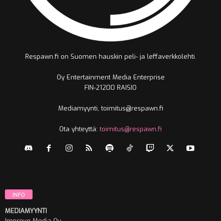
Respawn.fi on Suomen hauskin peli- ja leffaverkkolehti.
Oy Entertainment Media Enterprise
FIN-21200 RAISIO
Mediamyynti, toimitus@respawn.fi
Ota yhteyttä:
toimitus@respawn.fi
INFO
MEDIAMYYNTI
Improve Media Oy