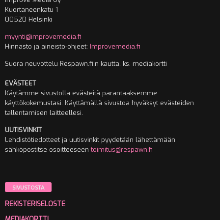
Kuortaneenkatu 1
00520 Helsinki
myynti@improvemedia.fi
Hinnasto ja aineisto-ohjeet:
Improvemedia.fi
Suora neuvottelu Respawn.fi:n kautta, ks. mediakortti
EVÄSTEET
Käytämme sivustolla evästeitä parantaaksemme
käyttökokemustasi. Käyttämällä sivustoa hyväksyt evästeiden
tallentamisen laitteellesi.
UUTISVINKIT
Lehdistötiedotteet ja uutisvinkit pyydetään lähettämään
sähköpostitse osoitteeseen
toimitus@respawn.fi
SIVUSTOSTA
REKISTERISELOSTE
MEDIAKORTTI