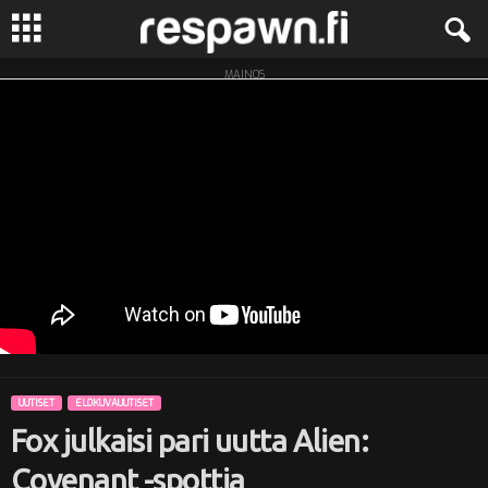
MAINOS
R
e
s
p
a
w
n
UUTISET
ELOKUVAUUTISET
.
Fox julkaisi pari uutta Alien:
f
Covenant -spottia