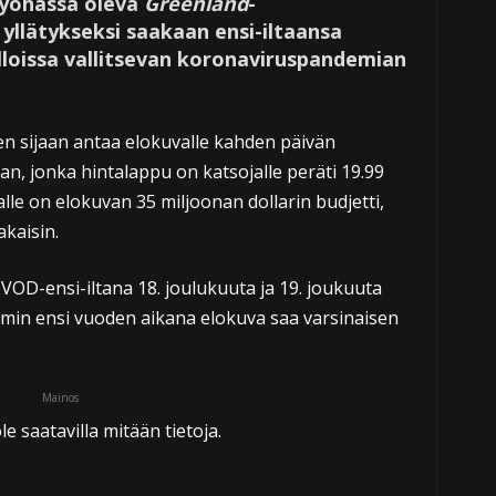
myöhässä oleva
Greenland
-
 yllätykseksi saakaan ensi-iltaansa
loissa vallitsevan koronaviruspandemian
en sijaan antaa elokuvalle kahden päivän
an, jonka hintalappu on katsojalle peräti 19.99
alle on elokuvan 35 miljoonan dollarin budjetti,
kaisin.
VOD-ensi-iltana 18. joulukuuta ja 19. joukuuta
in ensi vuoden aikana elokuva saa varsinaisen
Mainos
le saatavilla mitään tietoja.