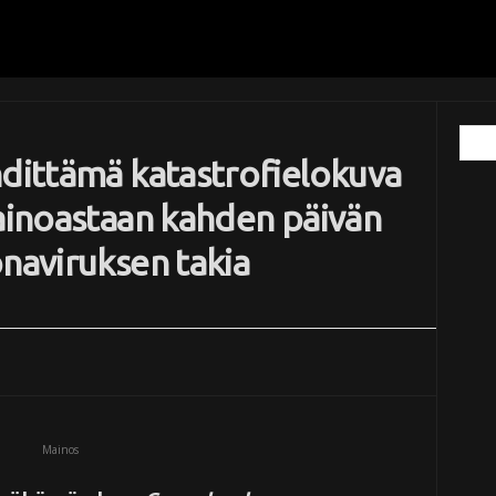
hdittämä katastrofielokuva
 ainoastaan kahden päivän
onaviruksen takia
Mainos