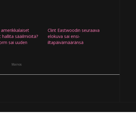
 amerikkalaiset
Clint Eastwoodin seuraava
 hallita sääilmiöitä?
elokuva sai ensi-
orm sai uuden
iltapäivämääränsä
Mainos