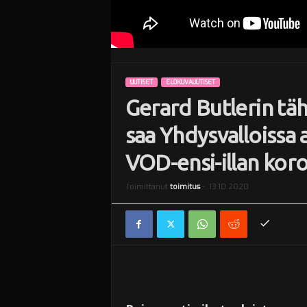
UUTISET
ELOKUVAUUTISET
Gerard Butlerin tä
saa Yhdysvalloissa
VOD-ensi-illan kor
Toimittanut
toimitus
-
13.10.2020