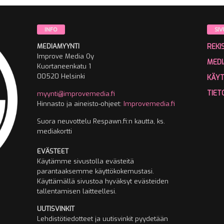
INFO
SIV
MEDIAMYYNTI
REKI
Improve Media Oy
MEDI
Kuortaneenkatu 1
00520 Helsinki
KÄY
TIET
myynti@improvemedia.fi
Hinnasto ja aineisto-ohjeet:
Improvemedia.fi
Suora neuvottelu Respawn.fi:n kautta, ks.
mediakortti
EVÄSTEET
Käytämme sivustolla evästeitä
parantaaksemme käyttökokemustasi.
Käyttämällä sivustoa hyväksyt evästeiden
tallentamisen laitteellesi.
UUTISVINKIT
Lehdistötiedotteet ja uutisvinkit pyydetään