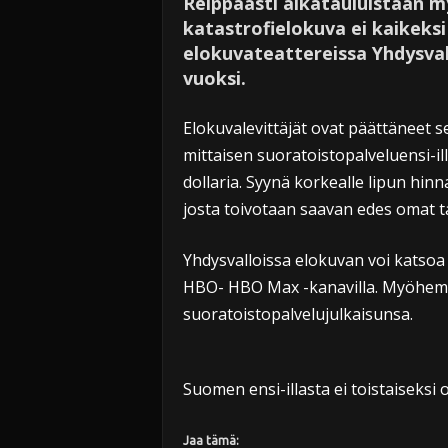
Reippaasti aikatauluistaan 
katastrofielokuva ei kaikeksi
elokuvateattereissa Yhdysval
vuoksi.
Elokuvalevittäjät ovat päättäneet s
mittaisen suoratoistopalveluensi-ill
dollaria. Syynä korkealle lipun hinn
josta toivotaan saavan edes omat ta
Yhdysvalloissa elokuvan voi katsoa 
HBO- HBO Max -kanavilla. Myöhemm
suoratoistopalvelujulkaisunsa.
Suomen ensi-illasta ei toistaiseksi o
Jaa tämä: