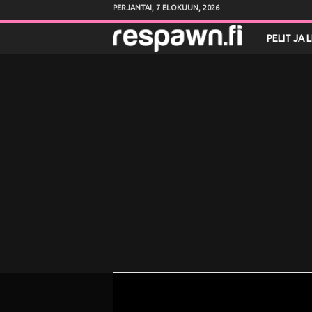
PERJANTAI, 7 ELOKUUN, 2026
R
PELIT JA 
e
s
p
a
w
n
.
f