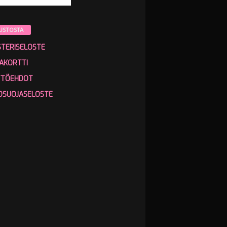
USTOSTA
STERISELOSTE
AKORTTI
TTÖEHDOT
OSUOJASELOSTE