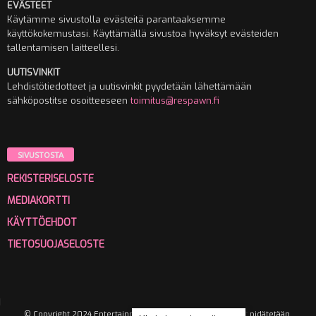
EVÄSTEET
Käytämme sivustolla evästeitä parantaaksemme
käyttökokemustasi. Käyttämällä sivustoa hyväksyt evästeiden
tallentamisen laitteellesi.
UUTISVINKIT
Lehdistötiedotteet ja uutisvinkit pyydetään lähettämään
sähköpostitse osoitteeseen
toimitus@respawn.fi
SIVUSTOSTA
REKISTERISELOSTE
MEDIAKORTTI
KÄYTTÖEHDOT
TIETOSUOJASELOSTE
© Copyright 2024 Entertainment Media Oy. Kaikki oikeudet pidätetään.