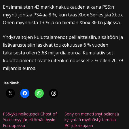
Ensimmäisten 43 markkinakuukauden aikana PS5:n
myynti johtaa PS4:ää 8 %, kun taas Xbox Series jää Xbox
Onen myynnistä 13 % ja on hieman Xbox 360:n jäljessä.
Yhdysvaltojen kuluttajamenot pelilaitteisiin, sisältöön ja
lisävarusteisiin laskivat toukokuussa 6 % vuoden
takaisesta ollen 3,63 miljardia euroa. Kumulatiiviset
kuluttajamenot ovat kuitenkin nousseet 2 % ollen 20,79
miljardia euroa.
Jaa tämä:
PS5-yksinoikeuspeli Ghost of
Sony on menettänyt peliensä
Yotei myy järjettömän hyvin
kysyntää myöhästyttämällä
Euroopassa
PC-julkaisujaan