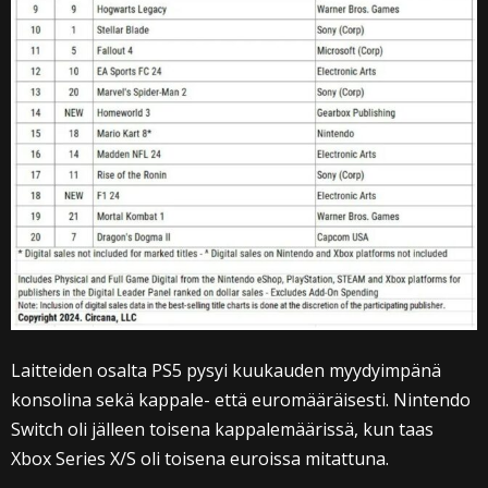
Laitteiden osalta PS5 pysyi kuukauden myydyimpänä
konsolina sekä kappale- että euromääräisesti. Nintendo
Switch oli jälleen toisena kappalemäärissä, kun taas
Xbox Series X/S oli toisena euroissa mitattuna.