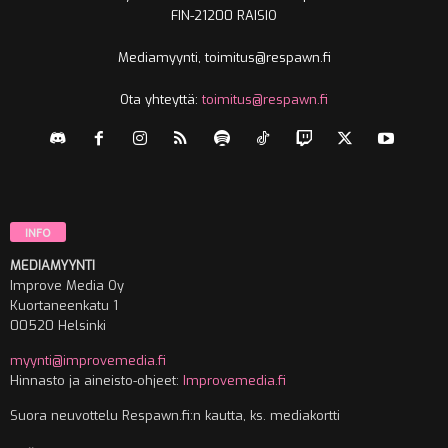
FIN-21200 RAISIO
Mediamyynti, toimitus@respawn.fi
Ota yhteyttä:
toimitus@respawn.fi
INFO
MEDIAMYYNTI
Improve Media Oy
Kuortaneenkatu 1
00520 Helsinki
myynti@improvemedia.fi
Hinnasto ja aineisto-ohjeet:
Improvemedia.fi
Suora neuvottelu Respawn.fi:n kautta, ks. mediakortti