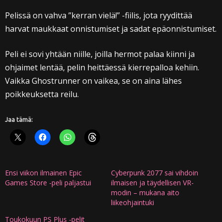
Pelissä on vahva ”kerran vielä!” -fiilis, jota ryydittää
harvat maukkaat onnistumiset ja sadat epäonnistumiset.
Peli ei sovi yhtään niille, joilla hermot palaa kiinni ja
ohjaimet lentää, pelin heittäessä kierrepalloa kehiin.
Vaikka Ghostrunner on vaikea, se on aina lähes
poikkeuksetta reilu.
Jaa tämä:
Ensi viikon ilmainen Epic
Cyberpunk 2077 sai vihdoin
Games Store -peli paljastui
ilmaisen ja täydellisen VR-
modin – mukana aito
liikeohjaintuki
Toukokuun PS Plus -pelit