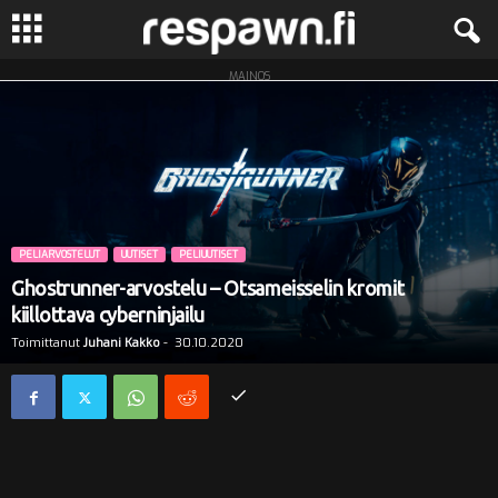
MAINOS
R
e
s
p
PELIARVOSTELUT
UUTISET
PELIUUTISET
a
Ghostrunner-arvostelu – Otsameisselin kromit
kiillottava cyberninjailu
w
Toimittanut
Juhani Kakko
-
30.10.2020
n
.
f