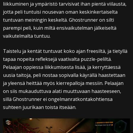
liikkuminen ja ympäristö tarvisivat ihan pientä viilausta,
jotta peli tuntuisi nousevan oman keskinkertaiselta
tuntuvan meiningin keskeltä. Ghostrunner on silti
parempi peli, kuin miltä ensivaikutelman jälkeiseltä
vaikutelmalta tuntuu.
Taistelu ja kentät tuntuvat koko ajan freesiltä, ja tietyllä
tapaa nopeita refleksejä vaativalta puzzle-peliltä.
Pelaajan oppiessa liikkumisesta lisää, ja kerryttäessä
uusia taitoja, peli nostaa sopivalla käyrällä haastettaan
ja yleensä heittää myös kierrepalloja messiin. Pelaajan
on siis mukauduttuva alati muuttuvaan haasteeseen,
sillä Ghostrunner ei ongelmanratkontakohtiensa
suhteen juurikaan toista itseään.