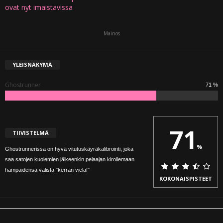
ovat nyt imaistavissa
Mainos
YLEISNÄKYMÄ
Ghostrunner
71 %
71
TIIVISTELMÄ
%
Ghostrunnerissa on hyvä vitutuskäyräkalibrointi, joka
saa satojen kuolemien jälkeenkin pelaajan kiroilemaan
hampaidensa välistä "kerran vielä!"
KOKONAISPISTEET