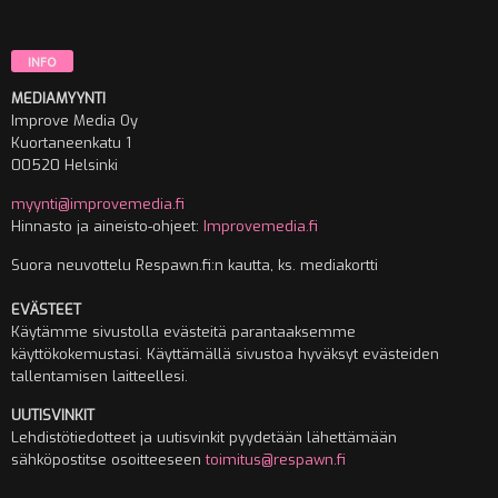
INFO
MEDIAMYYNTI
Improve Media Oy
Kuortaneenkatu 1
00520 Helsinki
myynti@improvemedia.fi
Hinnasto ja aineisto-ohjeet:
Improvemedia.fi
Suora neuvottelu Respawn.fi:n kautta, ks. mediakortti
EVÄSTEET
Käytämme sivustolla evästeitä parantaaksemme
käyttökokemustasi. Käyttämällä sivustoa hyväksyt evästeiden
tallentamisen laitteellesi.
UUTISVINKIT
Lehdistötiedotteet ja uutisvinkit pyydetään lähettämään
sähköpostitse osoitteeseen
toimitus@respawn.fi