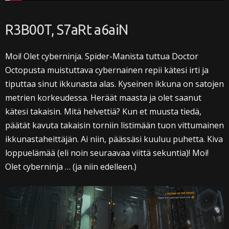
R3B00T, S7aRt a6aiN
Moi! Olet cyberninja. Spider-Manista tuttua Doctor
Octopusta muistuttava cybernainen repii kätesi irti ja
tiputtaa sinut ikkunasta alas. Kyseinen ikkuna on satojen
metrien korkeudessa. Heräät maasta ja olet saanut
kätesi takaisin. Mitä helvettiä? Kun et muusta tiedä,
päätät kavuta takaisin torniin listimään tuon vittumainen
ikkunastaheittäjän. Ai niin, päässäsi kuuluu puhetta. Kiva
loppuelämää (eli noin seuraavaa viittä sekuntia)! Moi!
Olet cyberninja … (ja niin edelleen.)