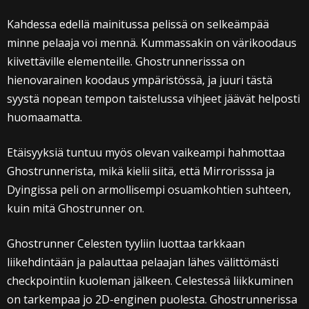
Kahdessa edellä mainitussa pelissä on selkeämpää
minne pelaaja voi mennä. Kummassakin on värikoodaus
kiivettäville elementeille. Ghostrunnerisssa on
hienovarainen koodaus ympäristössä, ja juuri tästä
syystä nopean tempon taistelussa vihjeet jäävät helposti
huomaamatta.
Etäisyyksiä tuntuu myös olevan vaikeampi hahmottaa
Ghostrunnerista, mikä kielii siitä, että Mirrorisssa ja
Dyingissa peli on armollisempi osuamkohtien suhteen,
kuin mitä Ghostrunner on.
Ghostrunner Celesten tyyliin luottaa tarkkaan
liikehdintään ja palauttaa pelaajan lähes välittömästi
checkpointiin kuoleman jälkeen. Celestessä liikkuminen
on tarkempaa jo 2D-enginen puolesta. Ghostrunnerissa