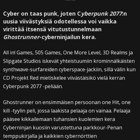
Cyber on taas punk, joten C
yberpunk 2077
:n
uusia viivästyksiä odotellessa voi vaikka
virittää itsensä vitutustunnelmaan
Ghostrunner
-cyberninjailun kera.
All in! Games, 505 Games, One More Level, 3D Realms ja
Slipgate Studios iskevät yhteistuumiin krominnälkäisten
synthwave-surfareiden cyberspace-jackiin, sillä välin kun
CD Projekt Red mietiskelee viivästäisikö vielä kerran
Cyberpunk 2077 -peliään.
Ghostrunner on ensimmäisen persoonan one Hit, one
kill -tyylin peli, jossa laakista pelaaja on vainaa. Pelaaja
pääsee kikkailemaan tuhansien kuolemien kera
Cyberninjan kuosiin varustettuna parkkour-Penan
temppukirjalla ja kaikkien cybernörttien