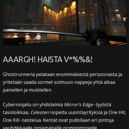
AAARGH! HAISTA V*%%&!
Ghostrunneria pelataan ensimmäisestä persoonasta ja
yritetään saada sormet solmuun nappeja yhtä aikaa
painellen ja muistellen.
Cyberninjailu on yhdistelmä
Mirror’s Edge
-tyylistä
tasoloikkaa,
Celesten
nopeita uusintayrityksiä ja One Hit,
One Kill -taistelua. Kentät ovat pullollaan eri pintoja
vauhdikkaalle ninjamaiselle pomppimisselle.