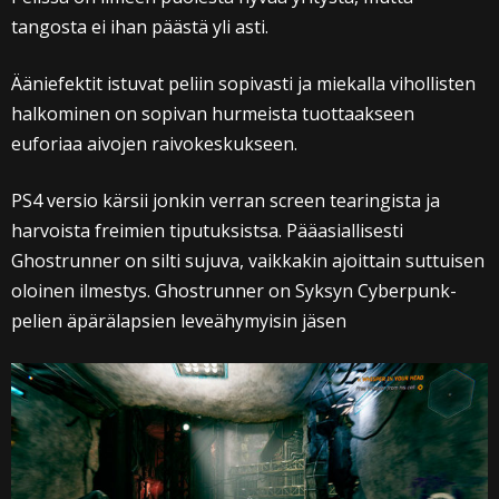
tangosta ei ihan päästä yli asti.
Ääniefektit istuvat peliin sopivasti ja miekalla vihollisten
halkominen on sopivan hurmeista tuottaakseen
euforiaa aivojen raivokeskukseen.
PS4 versio kärsii jonkin verran screen tearingista ja
harvoista freimien tiputuksistsa. Pääasiallisesti
Ghostrunner on silti sujuva, vaikkakin ajoittain suttuisen
oloinen ilmestys. Ghostrunner on Syksyn Cyberpunk-
pelien äpärälapsien leveähymyisin jäsen