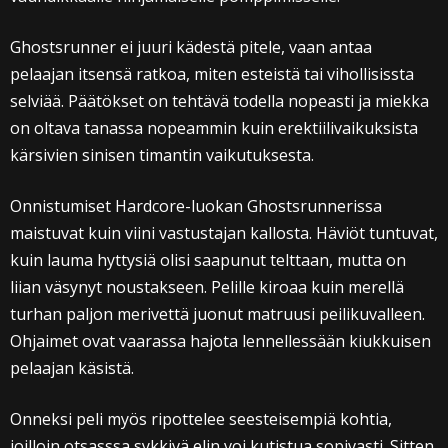
Ghostsrunner ei juuri kädestä pitele, vaan antaa
pelaajan itsensä ratkoa, miten esteistä tai vihollisissta
selviää. Päätökset on tehtävä todella nopeasti ja miekka
on oltava tanassa nopeammin kuin erektiilivaikuksista
kärsivien sinisen timantin vaikutuksesta.
Onnistumiset Hardcore-luokan Ghostsrunnerissa
maistuvat kuin viini vastustajan kallosta. Häviöt tuntuvat,
kuin lauma hyttysiä olisi saapunut telttaan, mutta on
liian väsynyt noustakseen. Pelille kiroaa kuin merellä
turhan paljon merivettä juonut matruusi peilikuvalleen.
Ohjaimet ovat vaarassa hajota lennellessään kiukkuisen
pelaajan käsistä.
Onneksi peli myös ripottelee seesteisempiä kohtia,
joilloin otsasssa sykkivä elin voi kutistua sopivasti. Sitten