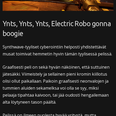
Ynts, Ynts, Ynts, Electric Robo gonna
boogie
Synthwave-tyyliset cyberointiin helposti yhdistettävät
musat toimivat hemmetin hyvin tämän tyylisessä pelissä.
Graafisesti peli on sekä hyvän näköinen, että suttuinen
jätesäkki. Viimeistely ja sellainen pieni kromin kiillotus
olisi ollut paikallaan. Paikoin graafisesti neonvalojen ja
tummien aluiden sekamelksa voi olla se syy, miksi
pelaaja tipahtaa kaivoon, tai jää oudosti hengailemaan
alta löytyneen tason päältä.
Pelissä on ilmeen puolesta hyvää yritystä, mutta