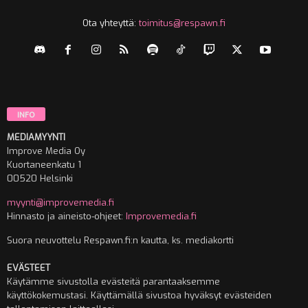
Ota yhteyttä:
toimitus@respawn.fi
INFO
MEDIAMYYNTI
Improve Media Oy
Kuortaneenkatu 1
00520 Helsinki
myynti@improvemedia.fi
Hinnasto ja aineisto-ohjeet:
Improvemedia.fi
Suora neuvottelu Respawn.fi:n kautta, ks. mediakortti
EVÄSTEET
Käytämme sivustolla evästeitä parantaaksemme
käyttökokemustasi. Käyttämällä sivustoa hyväksyt evästeiden