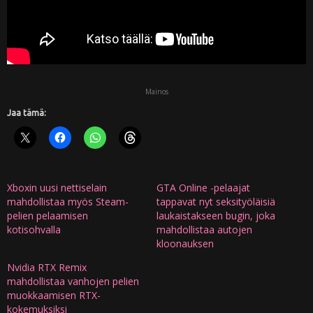
Mainos
Jaa tämä:
Xboxin uusi nettiselain
GTA Online -pelaajat
mahdollistaa myös Steam-
tappavat nyt seksityöläisiä
pelien pelaamisen
laukaistakseen bugin, joka
kotisohvalla
mahdollistaa autojen
kloonauksen
Nvidia RTX Remix
mahdollistaa vanhojen pelien
muokkaamisen RTX-
kokemuksiksi