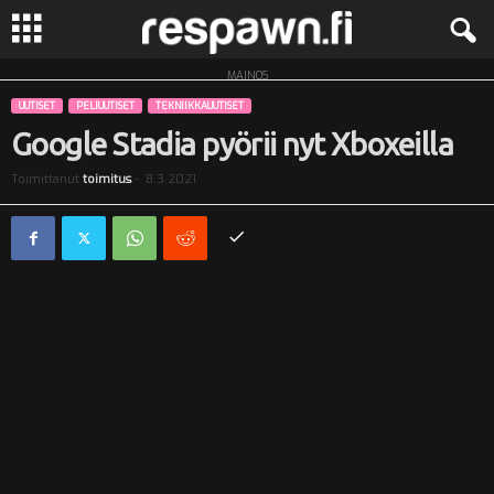
MAINOS
R
UUTISET
PELIUUTISET
TEKNIIKKAUUTISET
e
Google Stadia pyörii nyt Xboxeilla
Toimittanut
toimitus
-
8.3.2021
s
p
a
w
n
.
f