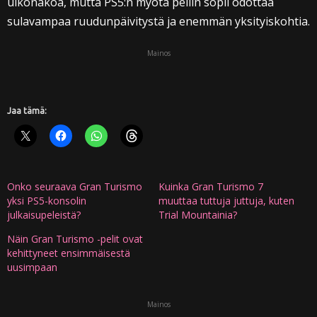
ulkonäköä, mutta PS5:n myötä peliin sopii odottaa
sulavampaa ruudunpäivitystä ja enemmän yksityiskohtia.
Mainos
Jaa tämä:
Onko seuraava Gran Turismo
Kuinka Gran Turismo 7
yksi PS5-konsolin
muuttaa tuttuja juttuja, kuten
julkaisupeleistä?
Trial Mountainia?
Näin Gran Turismo -pelit ovat
kehittyneet ensimmäisestä
uusimpaan
Mainos