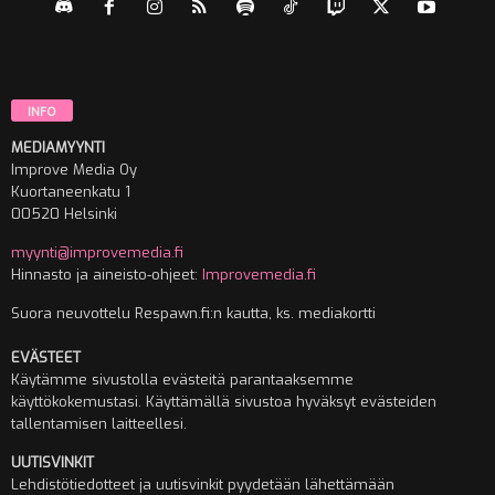
INFO
MEDIAMYYNTI
Improve Media Oy
Kuortaneenkatu 1
00520 Helsinki
myynti@improvemedia.fi
Hinnasto ja aineisto-ohjeet:
Improvemedia.fi
Suora neuvottelu Respawn.fi:n kautta, ks. mediakortti
EVÄSTEET
Käytämme sivustolla evästeitä parantaaksemme
käyttökokemustasi. Käyttämällä sivustoa hyväksyt evästeiden
tallentamisen laitteellesi.
UUTISVINKIT
Lehdistötiedotteet ja uutisvinkit pyydetään lähettämään