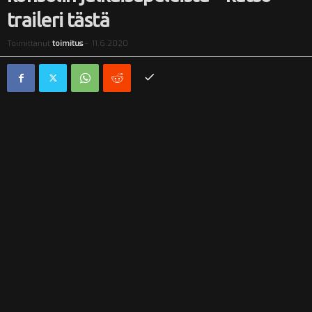
traileri tästä
i
Toimittanut
toimitus
-
11.6.2020