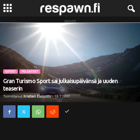
MAINOS
R
e
s
p
UUTISET
PELIUUTISET
a
Gran Turismo Sport sai julkaisupäivänsä ja uuden
teaserin
w
Toimittanut
Kristian Eloluoto
-
13.7.2017
n
.
f