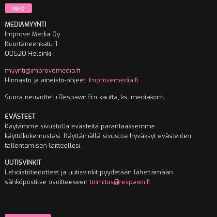
INFO
MEDIAMYYNTI
Improve Media Oy
Kuortaneenkatu 1
00520 Helsinki
myynti@improvemedia.fi
Hinnasto ja aineisto-ohjeet:
Improvemedia.fi
Suora neuvottelu Respawn.fi:n kautta, ks. mediakortti
EVÄSTEET
Käytämme sivustolla evästeitä parantaaksemme
käyttökokemustasi. Käyttämällä sivustoa hyväksyt evästeiden
tallentamisen laitteellesi.
UUTISVINKIT
Lehdistötiedotteet ja uutisvinkit pyydetään lähettämään
sähköpostitse osoitteeseen
toimitus@respawn.fi