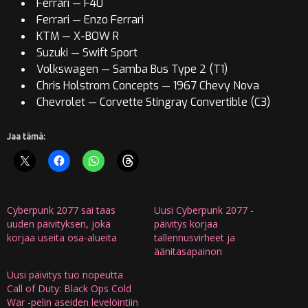
Ferrari — F40
Ferrari — Enzo Ferrari
KTM — X-BOW R
Suzuki — Swift Sport
Volkswagen — Samba Bus Type 2 (T1)
Chris Holstrom Concepts — 1967 Chevy Nova
Chevrolet — Corvette Stingray Convertible (C3)
Jaa tämä:
Cyberpunk 2077 sai taas
Uusi Cyberpunk 2077 -
uuden päivityksen, joka
päivitys korjaa
korjaa useita osa-alueita
tallennusvirheet ja
äänitasapainon
Uusi päivitys tuo nopeutta
Call of Duty: Black Ops Cold
War -pelin aseiden levelöintiin