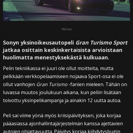
Mainos
Sonyn yksinoikeusautopeli
Gran Turismo Sport
jatkaa osittain keskinkertaisista arvioistaan
huolimatta menestyksekästä kulkuaan.
Pelin tekniikassa ei juuri ole ollut moitteita, mutta
pelkkään verkkopelaamiseen nojaava Sport-osa ei ole
ollut vanhojen
Gran Turismo
-fanien mieleen. Tähän on
luvassa muutos joulukuun aikana, kun peliin lisätään
toivottu yksinpelikampanja ja ainakin 12 uutta autoa.
Peli sai viime yönä myös kriisipäivityksen, joka korjaa
pääasiassa ajonhallintajärjestelmän kanssa ajettavien
autojen ohjattavuutta. Päivitys korjaa kiihdytysbugin