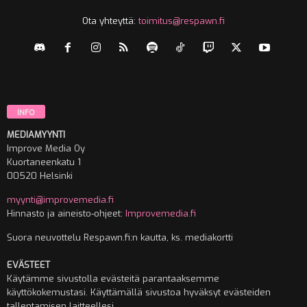
Ota yhteyttä:
toimitus@respawn.fi
INFO
MEDIAMYYNTI
Improve Media Oy
Kuortaneenkatu 1
00520 Helsinki
myynti@improvemedia.fi
Hinnasto ja aineisto-ohjeet:
Improvemedia.fi
Suora neuvottelu Respawn.fi:n kautta, ks. mediakortti
EVÄSTEET
Käytämme sivustolla evästeitä parantaaksemme
käyttökokemustasi. Käyttämällä sivustoa hyväksyt evästeiden
tallentamisen laitteellesi.