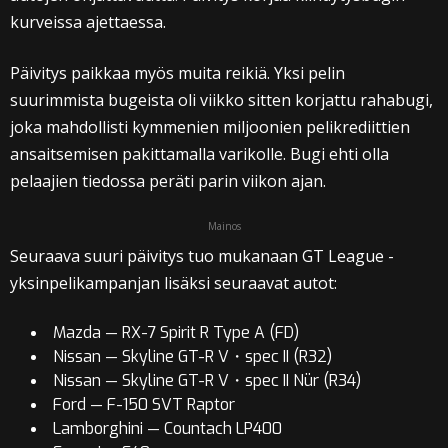
kurveissa ajettaessa.
Päivitys paikkaa myös muita reikiä. Yksi pelin
suurimmista bugeista oli viikko sitten korjattu rahabugi,
joka mahdollisti kymmenien miljoonien pelikrediittien
ansaitsemisen pakittamalla varikolle. Bugi ehti olla
pelaajien tiedossa peräti parin viikon ajan.
Mainos
Seuraava suuri päivitys tuo mukanaan GT League -
yksinpelikampanjan lisäksi seuraavat autot:
Mazda — RX-7 Spirit R Type A (FD)
Nissan — Skyline GT-R V・spec II (R32)
Nissan — Skyline GT-R V・spec II Nür (R34)
Ford — F-150 SVT Raptor
Lamborghini — Countach LP400