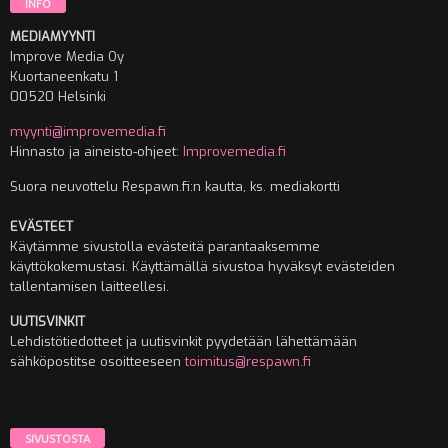
INFO
MEDIAMYYNTI
Improve Media Oy
Kuortaneenkatu 1
00520 Helsinki
myynti@improvemedia.fi
Hinnasto ja aineisto-ohjeet:
Improvemedia.fi
Suora neuvottelu Respawn.fi:n kautta, ks. mediakortti
EVÄSTEET
Käytämme sivustolla evästeitä parantaaksemme
käyttökokemustasi. Käyttämällä sivustoa hyväksyt evästeiden
tallentamisen laitteellesi.
UUTISVINKIT
Lehdistötiedotteet ja uutisvinkit pyydetään lähettämään
sähköpostitse osoitteeseen
toimitus@respawn.fi
SIVUSTOSTA