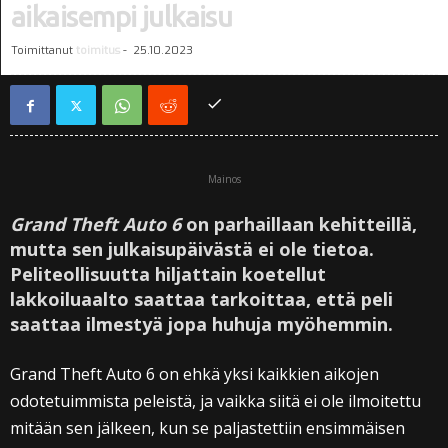
aikaisempi julkaisu
Toimittanut
toimitus
-
25.10.2023
Mainos
Grand Theft Auto 6
on parhaillaan kehitteillä,
mutta sen julkaisupäivästä ei ole tietoa.
Peliteollisuutta hiljattain koetellut
lakkoiluaalto saattaa tarkoittaa, että peli
saattaa ilmestyä jopa huhuja myöhemmin.
Grand Theft Auto 6 on ehkä yksi kaikkien aikojen
odotetuimmista peleistä, ja vaikka siitä ei ole ilmoitettu
mitään sen jälkeen, kun se paljastettiin ensimmäisen