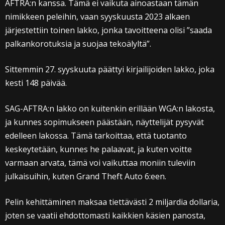
AFTRA:n kanssa. Tämä ei vaikuta ainoastaan tämän
nimikkeen peleihin, vaan syyskuusta 2023 alkaen
järjestettiin toinen lakko, jonka tavoitteena olisi ”saada
palkankorotuksia ja suojaa tekoälyltä”.
Sittemmin 27. syyskuuta päättyi kirjailijoiden lakko, joka
kesti 148 päivää.
SAG-AFTRA:n lakko on kuitenkin erillään WGA:n lakosta,
ja kunnes sopimukseen päästään, näyttelijät pysyvät
edelleen lakossa. Tämä tarkoittaa, että tuotanto
keskeytetään, kunnes he palaavat, ja kuten voitte
varmaan arvata, tämä voi vaikuttaa moniin tuleviin
julkaisuihin, kuten Grand Theft Auto 6:een.
Pelin kehittäminen maksaa tiettävästi 2 miljardia dollaria,
joten se vaatii ehdottomasti kaikkien käsien panosta,