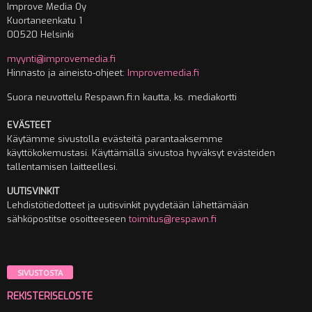
Improve Media Oy
Kuortaneenkatu 1
00520 Helsinki
myynti@improvemedia.fi
Hinnasto ja aineisto-ohjeet:
Improvemedia.fi
Suora neuvottelu Respawn.fi:n kautta, ks. mediakortti
EVÄSTEET
Käytämme sivustolla evästeitä parantaaksemme
käyttökokemustasi. Käyttämällä sivustoa hyväksyt evästeiden
tallentamisen laitteellesi.
UUTISVINKIT
Lehdistötiedotteet ja uutisvinkit pyydetään lähettämään
sähköpostitse osoitteeseen
toimitus@respawn.fi
SIVUSTOSTA
REKISTERISELOSTE