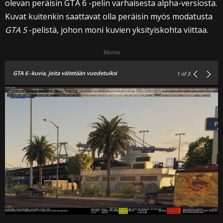
olevan peräisin GTA 6 -pelin varhaisesta alpha-versiosta.
Kuvat kuitenkin saattavat olla peräisin myös modatusta
GTA 5
-pelistä, johon moni kuvien yksityiskohta viittaa.
Mainos
GTA 6 -kuvia, joita väitetään vuodetuiksi
1
of 3