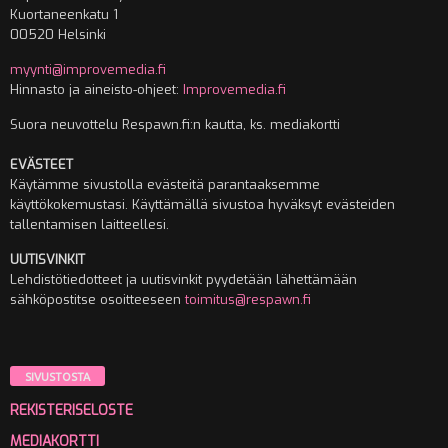
Kuortaneenkatu 1
00520 Helsinki
myynti@improvemedia.fi
Hinnasto ja aineisto-ohjeet:
Improvemedia.fi
Suora neuvottelu Respawn.fi:n kautta, ks. mediakortti
EVÄSTEET
Käytämme sivustolla evästeitä parantaaksemme
käyttökokemustasi. Käyttämällä sivustoa hyväksyt evästeiden
tallentamisen laitteellesi.
UUTISVINKIT
Lehdistötiedotteet ja uutisvinkit pyydetään lähettämään
sähköpostitse osoitteeseen
toimitus@respawn.fi
SIVUSTOSTA
REKISTERISELOSTE
MEDIAKORTTI