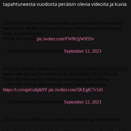
tapahtuneesta vuodosta peräisin olevia videoita ja kuvia:
This GTA 6 leak test is so interesting not sure what’s being tested
here but the MORE Intresting thing is what Jason is receiving as
items in his inventory??
Check the thread-
pic.twitter.com/FWRQjWlFDv
— InfinityBesk (@InfinityBesk)
September 12, 2023
No way I actually found a way to post GTA 6 leaks and I’m getting
away with this just by sneaky tactic (Hopefully I don’t Jinx it)
Here’s the imo best Lucia showcase running and walking
-Also Vice City in alpha footage looks fucking amazing
https://t.co/ognGdqik9Y
pic.twitter.com/5KEgK7v1d1
— InfinityBesk (@InfinityBesk)
September 12, 2023
GTA 6 random NPC encounter test actual dialoge used this time