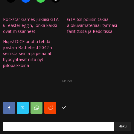
Rockstar Games julkaisi GTA
GTA 6:n poliisin takaa-
6 -easter eggin, jonka kaikki
ajokuvamateriaali tyrmäsi
ovat missanneet
fanit X:ssä ja Redditissä
Hups! DICE unohti tehdä
joistain Battlefield 2042:n
seinistä seiniä ja pelaajat
hyödyntävät niitä nyt
piilopaikkoina
Mainos