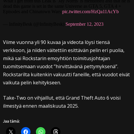
What I get from this Leak is ’Jay Norris’ is mentioned and that he is
dead this game is set in the same Universe as GTA 5, GTA 4 +
Episodes and Chinatown Wars
pic.twitter.com/HzQa11AcYb
— InfinityBesk (@InfinityBesk)
September 12, 2023
Viime vuonna yli 90 kuvaa ja videota löysi tiensä
verkkoon, ja niiden väitettiin esittävän pelin eri puolia,
mikä sai Rockstarin emoyhtiön toimitusjohtajan
tuomitsemaan vuodot ”hirvittävänä pettymyksenä”.
Rockstarilta kuitenkin vakuutti faneille, että vuodot eivät
vaikuta pelin kehitykseen.
Take-Two on vihjaillut, että Grand Theft Auto 6 voisi
ilmestyä ennen maaliskuuta 2025.
Jaa tämä: