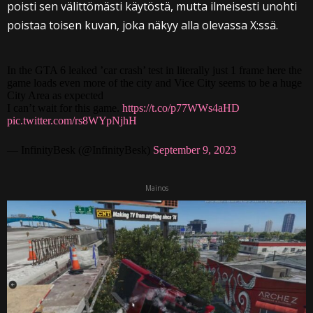
poisti sen välittömästi käytöstä, mutta ilmeisesti unohti
poistaa toisen kuvan, joka näkyy alla olevassa X:ssä.
In the GTA 6 leaked ’car crash’ test in literally just 1 frame here the
game loads even more of the city and Vice City seems to be a huge
City Area as expected
I can’t wait for this game.
https://t.co/p77WWs4aHD
pic.twitter.com/rs8WYpNjhH
— InfinityBesk (@InfinityBesk)
September 9, 2023
Mainos