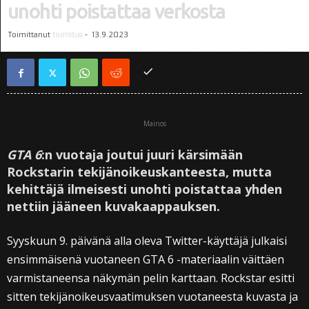
unohti poistattaa verkosta
Toimittanut
toimitus
-
13.9.2023
Mainos
GTA 6
:n vuotaja joutui juuri kärsimään
Rockstarin tekijänoikeuskanteesta, mutta
kehittäjä ilmeisesti unohti poistattaa yhden
nettiin jääneen kuvakaappauksen.
Syyskuun 9. päivänä alla oleva Twitter-käyttäjä julkaisi
ensimmäisenä vuotaneen GTA 6 -materiaalin väittäen
varmistaneensa näkymän pelin karttaan. Rockstar esitti
sitten tekijänoikeusvaatimuksen vuotaneesta kuvasta ja