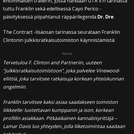
ensimmäisen trailerin, jossa nähdään GTA V:n tarinasta
tuttu Franklin sekä edellisessä Cayo Perico -
päivityksessä piipahtanut räppärilegenda
Dr. Dre
.
The Contract -lisäosan tarinassa seurataan Franklin
Clintonin julkkisratkaisutoimiston käynnistämistä:
Mainos
Tervetuloa F. Clinton and Partneriin, uuteen
”julkkisratkaisutoimistoon”, joka palvelee Vinewood-
eliittiä, joka tarvitsee ratkaisuja korkean yhteiskunnan
ongelmiin.
Franklin tarvitsee kaksi asiaa saadakseen toimiston
liikkeelle: luotettavan kumppanin ja ison, korkean
profiilin asiakkaan. Pitkäaikainen kannabisyrittäjä –
Lamar Davis luo yhteyden, jolla liiketoimintaa saadaan