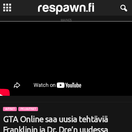
MAINOS
R
e
s
p
a
w
n
UUTISET
PELIUUTISET
.
GTA Online saa uusia tehtäviä
f
Franklinin ja Dr. Dre’n uudessa