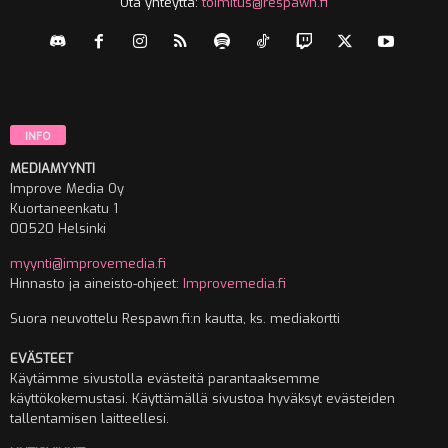
Ota yhteyttä:
toimitus@respawn.fi
INFO
MEDIAMYYNTI
Improve Media Oy
Kuortaneenkatu 1
00520 Helsinki
myynti@improvemedia.fi
Hinnasto ja aineisto-ohjeet:
Improvemedia.fi
Suora neuvottelu Respawn.fi:n kautta, ks. mediakortti
EVÄSTEET
Käytämme sivustolla evästeitä parantaaksemme
käyttökokemustasi. Käyttämällä sivustoa hyväksyt evästeiden
tallentamisen laitteellesi.