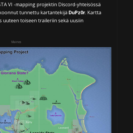
GTA VI -mapping projektin Discord-yhteisössä
 koonnut tunnettu kartantekijä
DuPz0r
. Kartta
uuteen toiseen traileriin sekä uusiin
Mainos