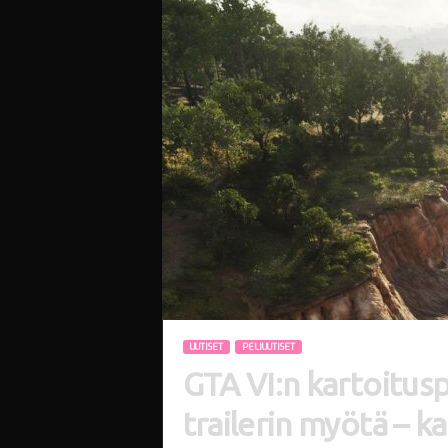
i
UUTISET
PELIUUTISET
GTA VI:n kartoitusp
trailerin myötä – k