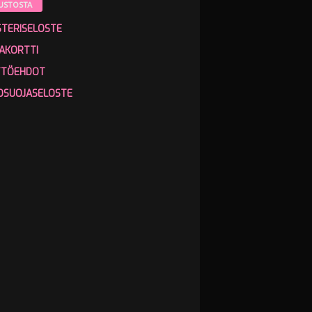
USTOSTA
STERISELOSTE
AKORTTI
TTÖEHDOT
OSUOJASELOSTE