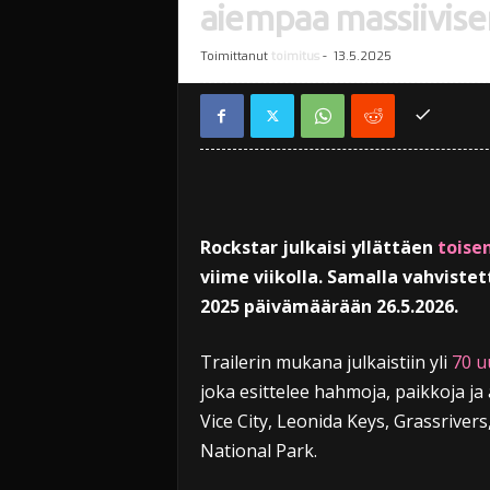
aiempaa massiivis
Toimittanut
toimitus
-
13.5.2025
Rockstar julkaisi yllättäen
toisen
viime viikolla. Samalla vahvistet
2025 päivämäärään 26.5.2026.
Trailerin mukana julkaistiin yli
70 u
joka esittelee hahmoja, paikkoja ja 
Vice City, Leonida Keys, Grassriver
National Park.