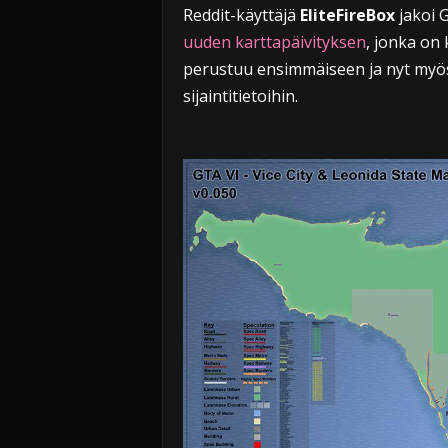
Reddit-käyttäjä
EliteFireBox
jakoi 
uuden karttapäivityksen
, jonka on
perustuu ensimmäiseen ja nyt myös 
sijaintitietoihin.