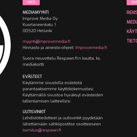
INFO
SIV
MEDIAMYYNTI
REKI
Improve Media Oy
MEDI
Kuortaneenkatu 1
00520 Helsinki
KÄY
TIET
myynti@improvemedia.fi
Hinnasto ja aineisto-ohjeet:
Improvemedia.fi
Suora neuvottelu Respawn.fi:n kautta, ks.
mediakortti
EVÄSTEET
Käytämme sivustolla evästeitä
parantaaksemme käyttökokemustasi.
Käyttämällä sivustoa hyväksyt evästeiden
tallentamisen laitteellesi.
UUTISVINKIT
Lehdistötiedotteet ja uutisvinkit pyydetään
lähettämään sähköpostitse osoitteeseen
toimitus@respawn.fi