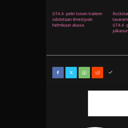
GTA 6 -pelin toisen trailerin
Rocksta
odotetaan ilmestyvän
tavarame
helmikuun alussa
GTA 6 -pe
julkaisu