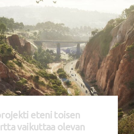
rojekti eteni toisen
artta vaikuttaa olevan