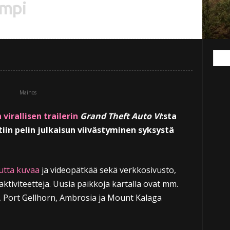
empi
Mainos
 virallisen trailerin
Grand Theft Auto VI
:sta
tiin pelin julkaisun viivästyminen syksystä
utta kuvaa
ja videopätkää sekä verkkosivusto,
aktiviteetteja. Uusia paikkoja kartalla ovat mm.
s, Port Gellhorn, Ambrosia ja Mount Kalaga