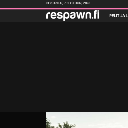
PERJANTAI, 7 ELOKUUN, 2026
R
PELIT JA 
e
s
p
a
w
n
.
f