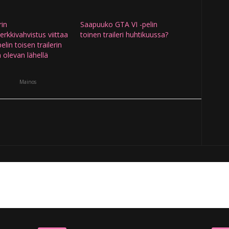
rin
Saapuuko GTA VI -pelin
rkkivahvistus viittaa
toinen traileri huhtikuussa?
lin toisen trailerin
n olevan lähellä
Mainos